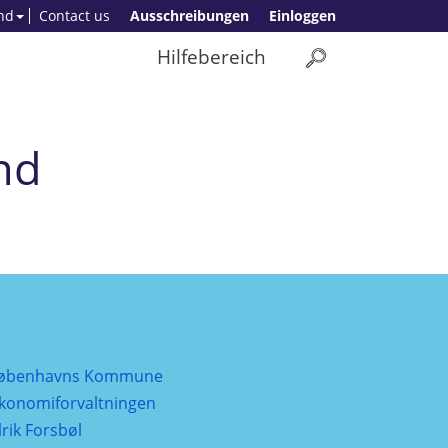
nd
Contact us
Ausschreibungen
Einloggen
Hilfebereich
nd
øbenhavns Kommune
konomiforvaltningen
lrik Forsbøl