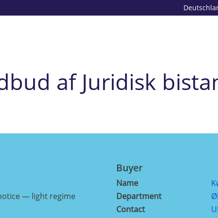
Deutschla
dbud af Juridisk bista
Buyer
Name
K
otice — light regime
Department
Ø
Contact
U