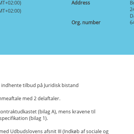
MT+02:00)
Address
B
2
MT+02:00)
D
Org. number
6
ndhente tilbud på Juridisk bistand
mmeaftale med 2 delaftaler.
kontraktudkastet (bilag A), mens kravene til
pecifikation (bilag 1).
 Udbudslovens afsnit III (Indkøb af sociale og