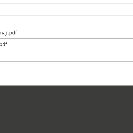
maj .pdf
.pdf