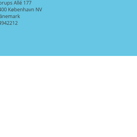
orups Allé 177
400
København NV
änemark
4942212