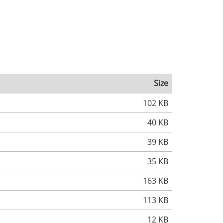
Size
102 KB
40 KB
39 KB
35 KB
163 KB
113 KB
12 KB