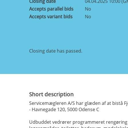
Closing date
04.04.2025 10:00 (G
Accepts parallel bids
No
Accepts variant bids
No
Closing date has passed.
Short description
Servicemægleren A/S har glæden af at bistå 
- Havnegade 120, 5000 Odense C
Udbuddet vedrører programmeret rengøring af c