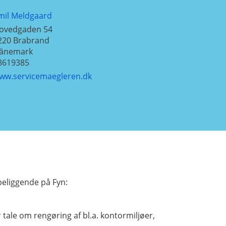
mil Meldgaard
ovedgaden 54
220
Brabrand
änemark
8619385
ww.servicemaegleren.dk
eliggende på Fyn:
tale om rengøring af bl.a. kontormiljøer,