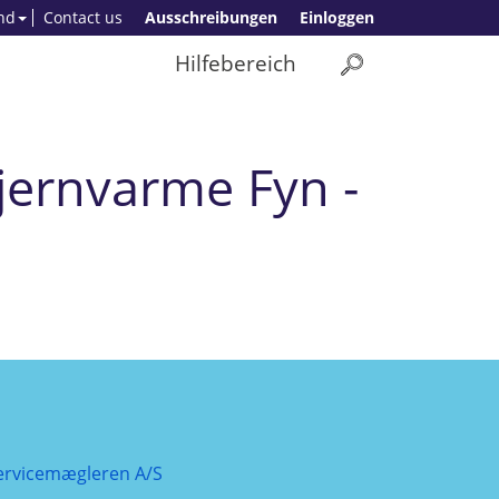
nd
Contact us
Ausschreibungen
Einloggen
Hilfebereich
Fjernvarme Fyn -
ervicemægleren A/S