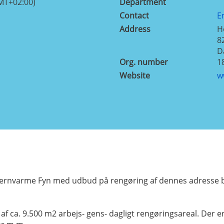
MT+02:00)
Department
Contact
E
Address
H
8
D
Org. number
1
Website
w
Fjernvarme Fyn med udbud på rengøring af dennes adresse b
a. 9.500 m2 arbejs- gens- dagligt rengøringsareal. Der er 