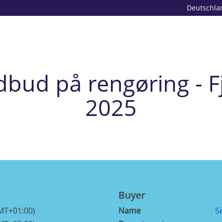
Deutschla
dbud på rengøring - 
2025
Buyer
MT+01:00)
Name
S