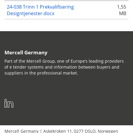
24-038 Trinn 1 Prekvalifisering
1,55
Designtjenester.docx
MB
Mercell Germany
Part of the Mercell Group, one of Europe’s leading providers
of e tender systems and information between buyers and
suppliers in the professional market.
Mercell Germany
|
Askekroken 11
,
0277
OSLO
,
Norwegen