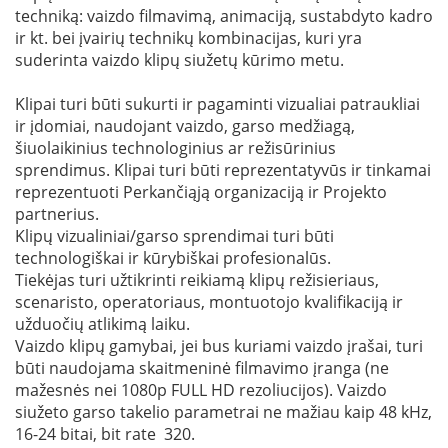
techniką: vaizdo filmavimą, animaciją, sustabdyto kadro
ir kt. bei įvairių technikų kombinacijas, kuri yra
suderinta vaizdo klipų siužetų kūrimo metu.
Klipai turi būti sukurti ir pagaminti vizualiai patraukliai
ir įdomiai, naudojant vaizdo, garso medžiagą,
šiuolaikinius technologinius ar režisūrinius
sprendimus. Klipai turi būti reprezentatyvūs ir tinkamai
reprezentuoti Perkančiąją organizaciją ir Projekto
partnerius.
Klipų vizualiniai/garso sprendimai turi būti
technologiškai ir kūrybiškai profesionalūs.
Tiekėjas turi užtikrinti reikiamą klipų režisieriaus,
scenaristo, operatoriaus, montuotojo kvalifikaciją ir
užduočių atlikimą laiku.
Vaizdo klipų gamybai, jei bus kuriami vaizdo įrašai, turi
būti naudojama skaitmeninė filmavimo įranga (ne
mažesnės nei 1080p FULL HD rezoliucijos). Vaizdo
siužeto garso takelio parametrai ne mažiau kaip 48 kHz,
16-24 bitai, bit rate 320.