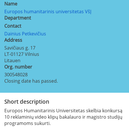
Name
Europos humanitarinis universitetas VšĮ
Department
Contact
Dainius Petkevičius
Address
Savičiaus g. 17
LT-01127
Vilnius
Litauen
Org. number
300548028
Closing date has passed.
Short description
Europos Humanitarinis Universitetas skelbia konkursą
10 reklaminių video klipų bakalauro ir magistro studijų
programoms sukurti.