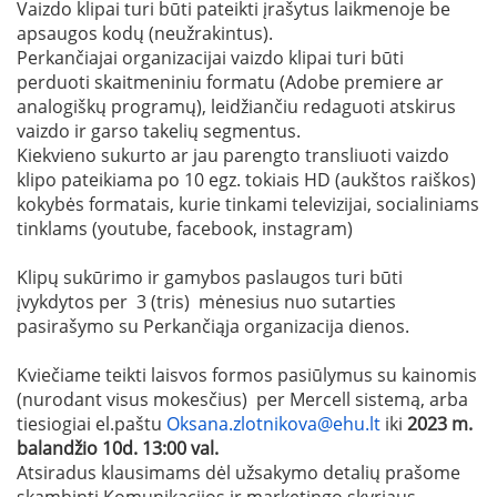
Vaizdo klipai turi būti pateikti įrašytus laikmenoje be
apsaugos kodų (neužrakintus).
Perkančiajai organizacijai vaizdo klipai turi būti
perduoti skaitmeniniu formatu (Adobe premiere ar
analogiškų programų), leidžiančiu redaguoti atskirus
vaizdo ir garso takelių segmentus.
Kiekvieno sukurto ar jau parengto transliuoti vaizdo
klipo pateikiama po 10 egz. tokiais HD (aukštos raiškos)
kokybės formatais, kurie tinkami televizijai, socialiniams
tinklams (youtube, facebook, instagram)
Klipų sukūrimo ir gamybos paslaugos turi būti
įvykdytos per 3 (tris) mėnesius nuo sutarties
pasirašymo su Perkančiąja organizacija dienos.
Kviečiame teikti laisvos formos pasiūlymus su kainomis
(nurodant visus mokesčius) per Mercell sistemą, arba
tiesiogiai el.paštu
Oksana.zlotnikova@ehu.lt
iki
2023 m.
balandžio 10d. 13:00 val.
Atsiradus klausimams dėl užsakymo detalių prašome
skambinti Komunikacijos ir marketingo skyriaus