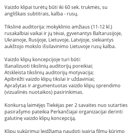
Vaizdo klipai turėtų būti iki 60 sek. trukmės, su
angliškais subtitrais, kalba - rusų.
Tikslinė auditorija: mokyklinio amžiaus (11-12 kl.)
rusakalbiai vaikai ir jų tėvai, gyvenantys Baltarusijoje,
Ukrainoje, Rusijoje, Lietuvoje, Latvijoje, siekiantys
aukštojo mokslo išsilavinimo Lietuvoje rusų kalba.
Vaizdo klipų koncepcijoje turi būti:
Išanalizuoti tikslinių auditorijų poreikiai;
Atskleista tikslinių auditorijų motyvacija;
Apibrėžti vaizdo klipų tikslai ir uždaviniai;
Aprašytas ir argumentuotas vaizdo klipų sprendimo
(vizualinės nuotaikos) pasirinkimas.
Konkursą laimėjęs Tiekėjas per 2 savaites nuo sutarties
pasirašymo pateikia Perkančiajai organizacijai derinti
galutinę vaizdo klipų koncepciją.
Klipų sukūrimui leidžiama naudoti įvairią filmų kūrimo