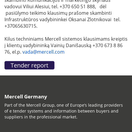
vadovui Viliui Alesiui, tel. +370 650 51 888, dėl
pasiūlymo teikimo klausimų prašome skambinti
Infrastruktūros vadybininkei Oksanai Zlotnikovai tel.
+37065630715.
Kilus techniniams Mercell sistemos klausimams kreiptis
į klientų vadybininką Vainių Danišauską +370 673 8 86
76, el.p.
vada@mercell.com
Mercell Germany
Part of the Mercell Group, one of Europe’s leading providers
of e tender systems and information between buyers and
suppliers in the professional market.