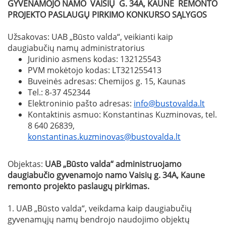
GYVENAMOJO NAMO VAISIŲ G. 34A, KAUNE REMONTO
PROJEKTO PASLAUGŲ
PIRKIMO KONKURSO SĄLYGOS
Užsakovas: UAB „Būsto valda“, veikianti kaip
daugiabučių namų administratorius
Juridinio asmens kodas: 132125543
PVM mokėtojo kodas: LT321255413
Buveinės adresas: Chemijos g. 15, Kaunas
Tel.: 8-37 452344
Elektroninio pašto adresas:
info@bustovalda.lt
Kontaktinis asmuo: Konstantinas Kuzminovas, tel.
8 640 26839,
konstantinas.kuzminovas@bustovalda.lt
Objektas:
UAB „Būsto valda“ administruojamo
daugiabučio gyvenamojo namo Vaisių g. 34A, Kaune
remonto projekto paslaugų pirkimas.
1. UAB „Būsto valda“, veikdama kaip daugiabučių
gyvenamųjų namų bendrojo naudojimo objektų