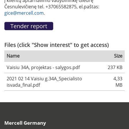
į klientų aptarnavimo vadybininkę Giedrę
Česnulevičienę tel. +37065582875, el.paštas:
gice@mercell.com
.
Files (click "Show interest" to get access)
Name
Size
Vaisiu 34A, projektas - salygos.pdf
237 KB
2021 02 14 Vaisiu g.34A_Specialisto
4,33
isvada_final.pdf
MB
Mercell Germany