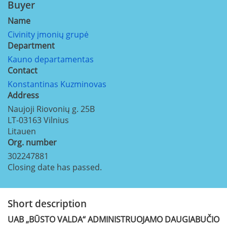
Buyer
Name
Civinity įmonių grupė
Department
Kauno departamentas
Contact
Konstantinas Kuzminovas
Address
Naujoji Riovonių g. 25B
LT-03163
Vilnius
Litauen
Org. number
302247881
Closing date has passed.
Short description
UAB „BŪSTO VALDA“ ADMINISTRUOJAMO DAUGIABUČIO