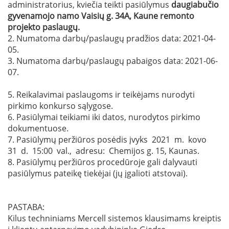
administratorius, kviečia teikti pasiūlymus
daugiabučio
gyvenamojo namo
Vaisių
g
. 34A
, Kaune remonto
projekto paslaugų
.
2. Numatoma darbų/paslaugų pradžios data: 2021-04-
05.
3. Numatoma darbų/paslaugų pabaigos data: 2021-06-
07.
5. Reikalavimai paslaugoms ir teikėjams nurodyti
pirkimo konkurso sąlygose.
6. Pasiūlymai teikiami iki datos, nurodytos pirkimo
dokumentuose.
7. Pasiūlymų peržiūros posėdis įvyks 2021 m. kovo
31 d. 15:00 val., adresu: Chemijos g. 15, Kaunas.
8. Pasiūlymų peržiūros procedūroje gali dalyvauti
pasiūlymus pateikę tiekėjai (jų įgalioti atstovai).
PASTABA:
Kilus techniniams Mercell sistemos klausimams kreiptis