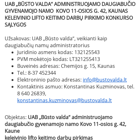
UAB „BŪSTO VALDA“ ADMINISTRUOJAMO DAUGIABUČIO
GYVENAMOJO NAMO KOVO 11-OSIOS G. 42, KAUNAS
KELEIVINIO LIFTO KEITIMO DARBŲ
PIRKIMO KONKURSO
SĄLYGOS
Užsakovas: UAB „Būsto valda“, veikianti kaip
daugiabučių namų administratorius
Juridinio asmens kodas: 132125543
PVM mokėtojo kodas: LT321255413
Buveinės adresas: Chemijos g. 15, Kaunas
Tel.: 8-37 452344
Elektroninio pašto adresas:
info@bustovalda.lt
Kontaktinis asmuo: Konstantinas Kuzminovas, tel.
8 640 26839,
konstantinas.kuzminovas@bustovalda.lt
Objektas:
UAB „Būsto valda“ administruojamo
daugiabučio gyvenamojo namo Kovo 11-osios g. 42,
Kaune
keleivinio lifto keitimo darbų pirkimas