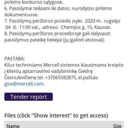
pirkimo konkurso sąlygose.
6. Pasiūlymai teikiami iki datos, nurodytos pirkimo
dokumentuose.
7. Pasiūlymų peržiūros posėdis įvyks 2020 m. rugsėjo
04 d. 11:00 val., adresu: Chemijos g. 15, Kaunas.
8. Pasiūlymų peržiūros procedūroje gali dalyvauti
pasiūlymus pateikę tiekėjai (jų įgalioti atstovai).
PASTABA:
Kilus techniniams Mercell sistemos klausimams kreiptis
į klientų aptarnavimo vadybininkę Giedrę
Česnulevičienę tel. +37065582875, el.paštas:
gice@mercell.com
.
Files (click "Show interest" to get access)
Name
Size