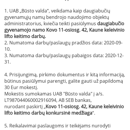
1. UAB „Būsto valda“, veikdama kaip daugiabučių
gyvenamųjų namų bendrojo naudojimo objektų
administratorius, kviečia teikti pasiūlymus
daugiabučio
gyvenamojo namo
Kovo 11-osios
g. 42, Kaune
keleivinio
lifto
keitimo darbų
.
2. Numatoma darbų/paslaugų pradžios data: 2020-09-
10.
3. Numatoma darbų/paslaugų pabaigos data: 2020-12-
31.
4. Prisijungimą, pirkimo dokumentus ir kitą informaciją,
būtinus pasiūlymui parengti, galite gauti už papildomą
30 Eur mokestį.
Mokestis sumokamas UAB "Būsto valda" į a/s.
LT987044060002916094, AB SEB bankas,
nurodant paskirtį „
Kovo 11-osios
g. 42, Kaune
keleivinio
lifto
keitimo darb
ų konkursinė medžiaga
“.
5. Reikalavimai paslaugoms ir teikėjams nurodyti