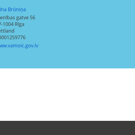
līna Brūniņa
ienības gatve 56
V-1004
Rīga
ettland
0001259776
ww.vamoic.gov.lv