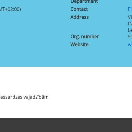
Department
MT+02:00)
Contact
E
Address
V
L
L
Org. number
9
Website
w
messardzes vajadzībām