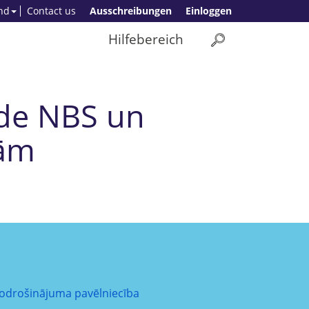
nd
Contact us
Ausschreibungen
Einloggen
Hilfebereich
āde NBS un
bām
odrošinājuma pavēlniecība