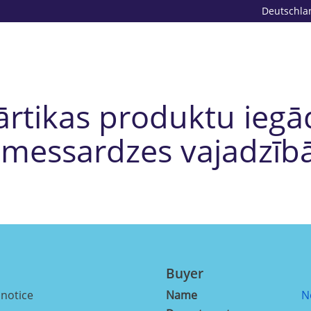
Deutschla
rtikas produktu ieg
messardzes vajadzī
Buyer
 notice
Name
N