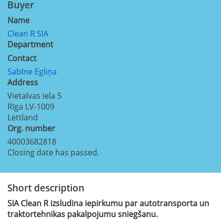
Buyer
Name
Clean R SIA
Department
Contact
Sabīne Egliņa
Address
Vietalvas iela 5
Rīga
LV-1009
Lettland
Org. number
40003682818
Closing date has passed.
Short description
SIA Clean R izsludina iepirkumu par autotransporta un
traktortehnikas pakalpojumu sniegšanu.