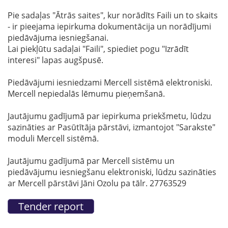
Pie sadaļas "Ātrās saites", kur norādīts Faili un to skaits
- ir pieejama iepirkuma dokumentācija un norādījumi
piedāvājuma iesniegšanai.
Lai piekļūtu sadaļai "Faili", spiediet pogu "Izrādīt
interesi" lapas augšpusē.
Piedāvājumi iesniedzami Mercell sistēmā elektroniski.
Mercell nepiedalās lēmumu pieņemšanā.
Jautājumu gadījumā par iepirkuma priekšmetu, lūdzu
sazināties ar Pasūtītāja pārstāvi, izmantojot "Sarakste"
moduli Mercell sistēmā.
Jautājumu gadījumā par Mercell sistēmu un
piedāvājumu iesniegšanu elektroniski, lūdzu sazināties
ar Mercell pārstāvi Jāni Ozolu pa tālr. 27763529