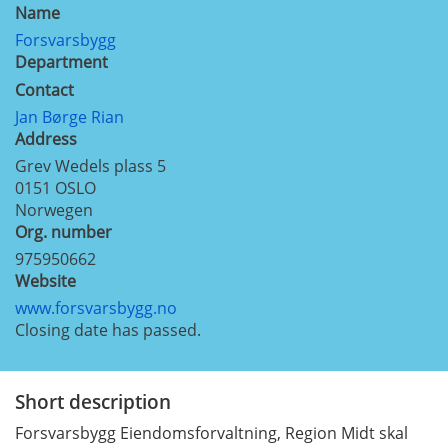
Name
Forsvarsbygg
Department
Contact
Jan Børge Rian
Address
Grev Wedels plass 5
0151
OSLO
Norwegen
Org. number
975950662
Website
www.forsvarsbygg.no
Closing date has passed.
Short description
Forsvarsbygg Eiendomsforvaltning, Region Midt skal