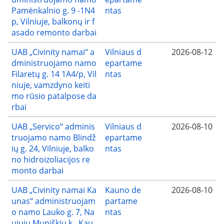
Pamėnkalnio g. 9 -1N4
ntas
p, Vilniuje, balkonų ir f
asado remonto darbai
UAB „Civinity namai“ a
Vilniaus d
2026-08-12
dministruojamo namo
epartame
Filaretų g. 14 1A4/p, Vil
ntas
niuje, vamzdyno keiti
mo rūsio patalpose da
rbai
UAB „Servico“ adminis
Vilniaus d
2026-08-10
truojamo namo Blindž
epartame
ių g. 24, Vilniuje, balko
ntas
no hidroizoliacijos re
monto darbai
UAB „Civinity namai Ka
Kauno de
2026-08-10
unas“ administruojam
partame
o namo Lauko g. 7, Na
ntas
ujųjų Muniškių k., Kau