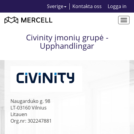
Sverige
Kontakta oss
Logga in
Togg
navi
Civinity įmonių grupė -
Upphandlingar
Naugarduko g. 98
LT-03160
Vilnius
Litauen
Org.nr: 302247881