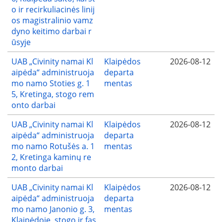
o ir recirkuliacinės linij
os magistralinio vamz
dyno keitimo darbai r
ūsyje
UAB „Civinity namai Kl
Klaipėdos
2026-08-12
aipėda“ administruoja
departa
mo namo Stoties g. 1
mentas
5, Kretinga, stogo rem
onto darbai
UAB „Civinity namai Kl
Klaipėdos
2026-08-12
aipėda“ administruoja
departa
mo namo Rotušės a. 1
mentas
2, Kretinga kaminų re
monto darbai
UAB „Civinity namai Kl
Klaipėdos
2026-08-12
aipėda“ administruoja
departa
mo namo Janonio g. 3,
mentas
Klaipėdoje, stogo ir fas