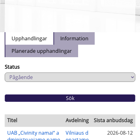
Upphandlingar
Information
Planerade upphandlingar
Status
Titel
Avdelning
Sista anbudsdag
UAB „Civinity namai“ a
Vilniaus d
2026-08-12
dministruojamo namo
epartame