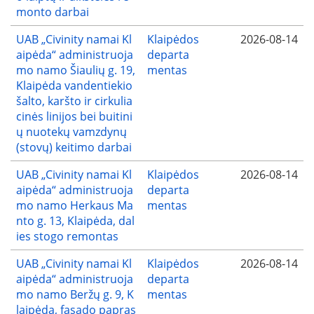
monto darbai
UAB „Civinity namai Kl
Klaipėdos
2026-08-14
aipėda“ administruoja
departa
mo namo Šiaulių g. 19,
mentas
Klaipėda vandentiekio
šalto, karšto ir cirkulia
cinės linijos bei buitini
ų nuotekų vamzdynų
(stovų) keitimo darbai
UAB „Civinity namai Kl
Klaipėdos
2026-08-14
aipėda“ administruoja
departa
mo namo Herkaus Ma
mentas
nto g. 13, Klaipėda, dal
ies stogo remontas
UAB „Civinity namai Kl
Klaipėdos
2026-08-14
aipėda“ administruoja
departa
mo namo Beržų g. 9, K
mentas
laipėda, fasado papras