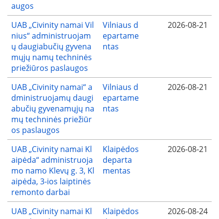
augos
UAB „Civinity namai Vil
Vilniaus d
2026-08-21
nius“ administruojam
epartame
ų daugiabučių gyvena
ntas
mųjų namų techninės
priežiūros paslaugos
UAB „Civinity namai“ a
Vilniaus d
2026-08-21
dministruojamų daugi
epartame
abučių gyvenamųjų na
ntas
mų techninės priežiūr
os paslaugos
UAB „Civinity namai Kl
Klaipėdos
2026-08-21
aipėda“ administruoja
departa
mo namo Klevų g. 3, Kl
mentas
aipėda, 3-ios laiptinės
remonto darbai
UAB „Civinity namai Kl
Klaipėdos
2026-08-24