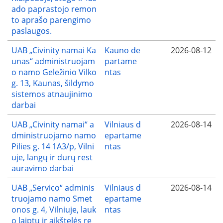
ado paprastojo remon
to aprašo parengimo
paslaugos.
UAB „Civinity namai Ka
Kauno de
2026-08-12
unas“ administruojam
partame
o namo Geležinio Vilko
ntas
g. 13, Kaunas, šildymo
sistemos atnaujinimo
darbai
UAB „Civinity namai“ a
Vilniaus d
2026-08-14
dministruojamo namo
epartame
Pilies g. 14 1A3/p, Vilni
ntas
uje, langų ir durų rest
auravimo darbai
UAB „Servico“ adminis
Vilniaus d
2026-08-14
truojamo namo Smet
epartame
onos g. 4, Vilniuje, lauk
ntas
o laiptų ir aikštelės re