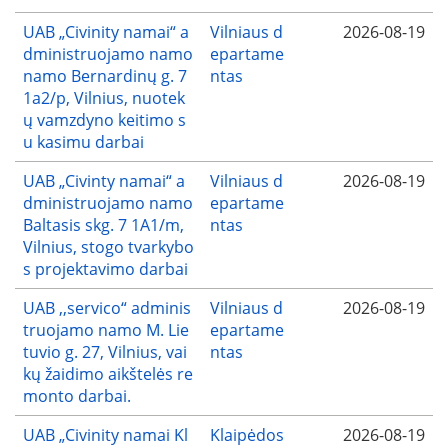
UAB „Civinity namai“ a
Vilniaus d
2026-08-19
dministruojamo namo
epartame
namo Bernardinų g. 7
ntas
1a2/p, Vilnius, nuotek
ų vamzdyno keitimo s
u kasimu darbai
UAB „Civinty namai“ a
Vilniaus d
2026-08-19
dministruojamo namo
epartame
Baltasis skg. 7 1A1/m,
ntas
Vilnius, stogo tvarkybo
s projektavimo darbai
UAB ,,servico“ adminis
Vilniaus d
2026-08-19
truojamo namo M. Lie
epartame
tuvio g. 27, Vilnius, vai
ntas
kų žaidimo aikštelės re
monto darbai.
UAB „Civinity namai Kl
Klaipėdos
2026-08-19