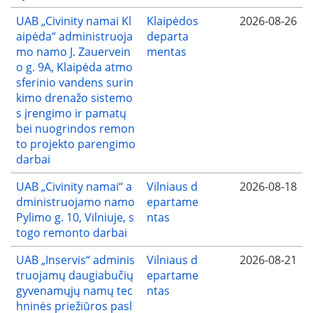
UAB „Civinity namai Kl
Klaipėdos
2026-08-26
aipėda“ administruoja
departa
mo namo J. Zauervein
mentas
o g. 9A, Klaipėda atmo
sferinio vandens surin
kimo drenažo sistemo
s įrengimo ir pamatų
bei nuogrindos remon
to projekto parengimo
darbai
UAB „Civinity namai“ a
Vilniaus d
2026-08-18
dministruojamo namo
epartame
Pylimo g. 10, Vilniuje, s
ntas
togo remonto darbai
UAB „Inservis“ adminis
Vilniaus d
2026-08-21
truojamų daugiabučių
epartame
gyvenamųjų namų tec
ntas
hninės priežiūros pasl