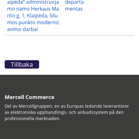
aipėda“ administruoja
departa
mo namo Herkaus Ma
mentas
nto g. 1, Klaipėda, šilu
mos punkto moderniz
avimo darbai
Tillbaka
Mercell Commerce
Del av Mercellgruppen, en av Europas ledande leverantörer
av elektroniska upphandlings- och anbudssystem på den
professionella marknaden.