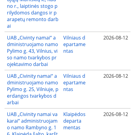
no r., laiptinės stogo p
rilydomos dangos ir p
arapetų remonto darb
ai
UAB „Civinty namai“ a
Vilniaus d
2026-08-12
dministruojamo namo
epartame
Pylimo g. 43, Vilnius, vi
ntas
so namo tvarkybos pr
ojektavimo darbai
UAB „Civinity namai“ a
Vilniaus d
2026-08-12
dministruojamo namo
epartame
Pylimo g. 25, Vilniuje, p
ntas
erdangos tvarkybos d
arbai
UAB „Civinity namai va
Klaipėdos
2026-08-12
karai“ administruojam
departa
o namo Rambyno g. 1
mentas
6, Klaipėda šalto, karšt