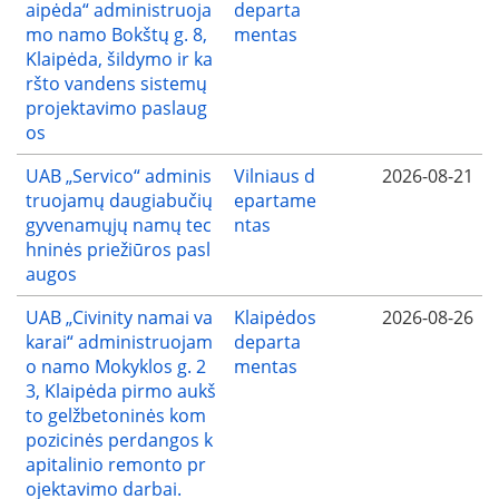
aipėda“ administruoja
departa
mo namo Bokštų g. 8,
mentas
Klaipėda, šildymo ir ka
ršto vandens sistemų
projektavimo paslaug
os
UAB „Servico“ adminis
Vilniaus d
2026-08-21
truojamų daugiabučių
epartame
gyvenamųjų namų tec
ntas
hninės priežiūros pasl
augos
UAB „Civinity namai va
Klaipėdos
2026-08-26
karai“ administruojam
departa
o namo Mokyklos g. 2
mentas
3, Klaipėda pirmo aukš
to gelžbetoninės kom
pozicinės perdangos k
apitalinio remonto pr
ojektavimo darbai.