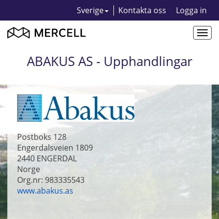
Sverige
Kontakta oss
Logga in
Togg
navi
ABAKUS AS - Upphandlingar
Postboks 128
Engerdalsveien 1809
2440
ENGERDAL
Norge
Org.nr: 983335543
www.abakus.as