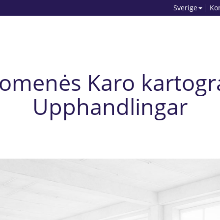
Sverige
Ko
uomenės Karo kartograf
Upphandlingar