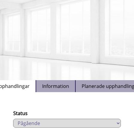
pphandlingar
Information
Planerade upphandlin
Status