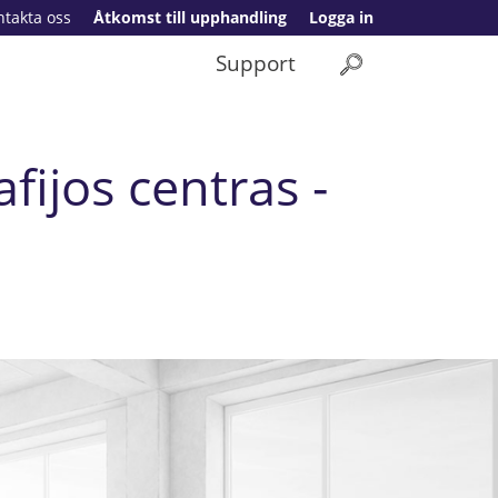
ntakta oss
Åtkomst till upphandling
Logga in
Support
ijos centras -