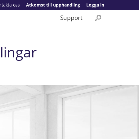
ntakta oss
Åtkomst till upphandling
Logga in
Support
lingar