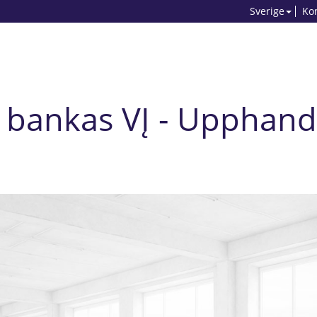
Sverige
Ko
 bankas VĮ - Upphand