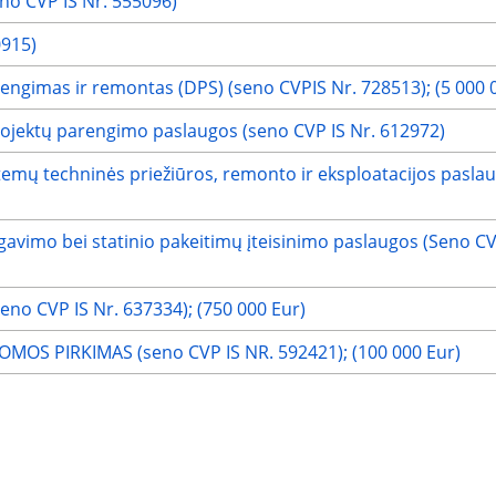
o CVP IS Nr. 555096)
0915)
rengimas ir remontas (DPS) (seno CVPIS Nr. 728513); (5 000 
rojektų parengimo paslaugos (seno CVP IS Nr. 612972)
istemų techninės priežiūros, remonto ir eksploatacijos pasl
avimo bei statinio pakeitimų įteisinimo paslaugos (Seno CV
o CVP IS Nr. 637334); (750 000 Eur)
OS PIRKIMAS (seno CVP IS NR. 592421); (100 000 Eur)