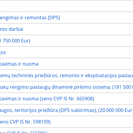
įrengimas ir remontas (DPS)
nto darbai
(1 750 000 Eur)
gos
ntavimas ir nuoma
istemų techninės priežiūros, remonto ir eksploatacijos pasla
katų rengimo paslaugų dinaminė pirkimo sistema; (181 500 
tavimas ir nuoma (seno CVP IS Nr. 665908)
ugos, teritorijos priežiūra (DPS sukūrimas); (20 000 000 Eur
(seno CVP IS Nr. 598109)