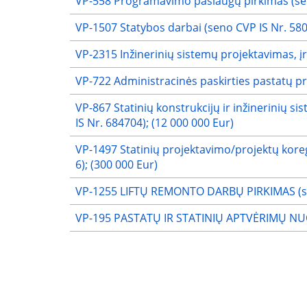
VP-558 Programavimo paslaugų pirkimas (sen
VP-1507 Statybos darbai (seno CVP IS Nr. 58
VP-2315 Inžinerinių sistemų projektavimas, į
VP-722 Administracinės paskirties pastatų p
VP-867 Statinių konstrukcijų ir inžinerinių s
IS Nr. 684704); (12 000 000 Eur)
VP-1497 Statinių projektavimo/projektų koreg
6); (300 000 Eur)
VP-1255 LIFTŲ REMONTO DARBŲ PIRKIMAS (sen
VP-195 PASTATŲ IR STATINIŲ APTVĖRIMŲ NUOM