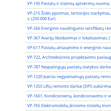
VP-195 Pastatų ir statinių aptvėrimų nuoma; 
VP-215 Žolės pjovimas, teritorijos tvarkymas
s; (250 000 Eur)
VP-266 Energinio naudingumo sertifikatų ren
VP-367 Avarijų likvidavimas ir lokalizavimas; 
VP-617 Pastatų atnaujinimo ir energinio na
VP-722, Architektūrinio projektavimo paslau
VP-787 Neypatingųjų pastatų statybos darbai
VP-1220 Įvairūs negyvenamųjų pastatų remon
VP-1255 Liftų remonto darbai (DPS sukūrimas
VP-1601, Kondicionierių, kondicionavimo ir v
VP-765 Elektromobilių įkrovimo stotelių mon