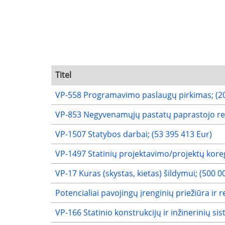
Titel
VP-558 Programavimo paslaugų pirkimas; (20
VP-853 Negyvenamųjų pastatų paprastojo rem
VP-1507 Statybos darbai; (53 395 413 Eur)
VP-1497 Statinių projektavimo/projektų koreg
VP-17 Kuras (skystas, kietas) šildymui; (500 0
Potencialiai pavojingų įrenginių priežiūra ir 
VP-166 Statinio konstrukcijų ir inžinerinių si