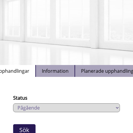
pphandlingar
Information
Planerade upphandlin
Status