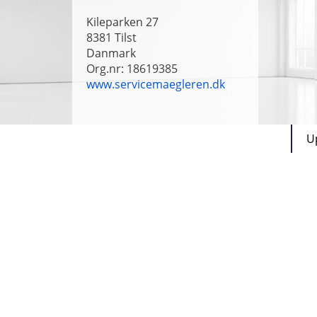
Kileparken 27
8381
Tilst
Danmark
Org.nr: 18619385
www.servicemaegleren.dk
U