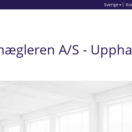
Sverige
Ko
mægleren A/S - Uppha