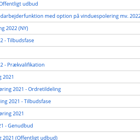
Offentligt udbud
edarbejderfunktion med option på vinduespolering mv. 2022 
g 2022 (NY)
 - Tilbudsfase
 - Prækvalifikation
g 2021
øring 2021 - Ordretildeling
ng 2021 - Tilbudsfase
gøring 2021
021 - Genudbud
2021 (Offentligt udbud)