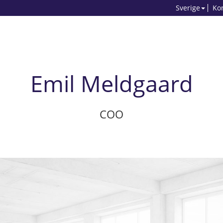
Sverige
Ko
Emil Meldgaard
COO