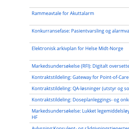
Rammeavtale for Akuttalarm
Konkurransefase: Pasientvarsling og alarmva
Elektronisk arkivplan for Helse Midt-Norge
Markedsundersøkelse (RFI): Digitalt oversett
Kontraktstildeling: Gateway for Point-of-Car
Kontraktstildeling: QA-løsninger (utstyr og so
Kontraktstildeling: Doseplanleggings- og onk
Markedsundersøkelse: Lukket legemiddelsløyf
HF
Avlysning:Konsulent- og rådgivningstjenester