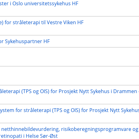
nester i Oslo universitetssykehus HF
) for stråleterapi til Vestre Viken HF
for Sykehuspartner HF
leterapi (TPS og OIS) for Prosjekt Nytt Sykehus i Drammen 
system for stråleterapi (TPS og OIS) for Prosjekt Nytt Syke
t netthinnebildevurdering, risikoberegningsprogramvare og 
retinopati i Helse Sør-Øst