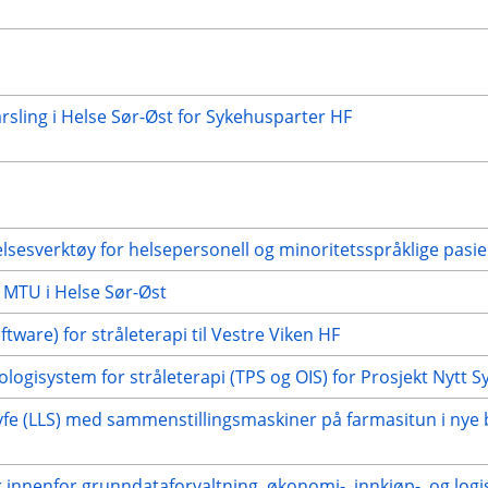
rsling i Helse Sør-Øst for Sykehusparter HF
elsesverktøy for helsepersonell og minoritetsspråklige pasie
e MTU i Helse Sør-Øst
ftware) for stråleterapi til Vestre Viken HF
ologisystem for stråleterapi (TPS og OIS) for Prosjekt Nytt
e (LLS) med sammenstillingsmaskiner på farmasitun i nye b
 innenfor grunndataforvaltning, økonomi-, innkjøp-, og logis