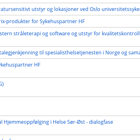
tursensitivt utstyr og lokasjoner ved Oslo universitetssyk
itrix-produkter for Sykehuspartner HF
tern stråleterapi og software og utstyr for kvalitetskontroll
 talegjenkjenning til spesialisthelsetjenesten i Norge og s
Sykehuspartner HF
G)
al Hjemmeoppfølging i Helse Sør-Øst - dialogfase