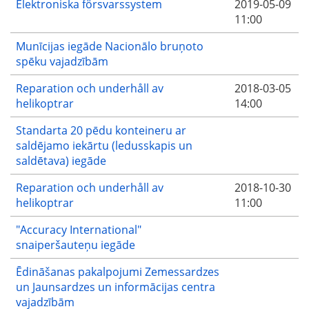
Elektroniska försvarssystem
2019-05-09
11:00
Munīcijas iegāde Nacionālo bruņoto
spēku vajadzībām
Reparation och underhåll av
2018-03-05
helikoptrar
14:00
Standarta 20 pēdu konteineru ar
saldējamo iekārtu (ledusskapis un
saldētava) iegāde
Reparation och underhåll av
2018-10-30
helikoptrar
11:00
"Accuracy International"
snaiperšauteņu iegāde
Ēdināšanas pakalpojumi Zemessardzes
un Jaunsardzes un informācijas centra
vajadzībām