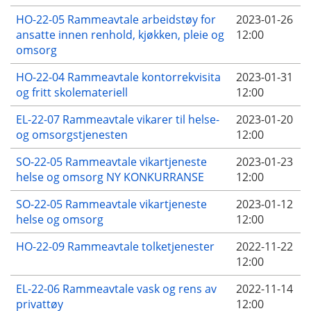
HO-22-05 Rammeavtale arbeidstøy for
2023-01-26
ansatte innen renhold, kjøkken, pleie og
12:00
omsorg
HO-22-04 Rammeavtale kontorrekvisita
2023-01-31
og fritt skolemateriell
12:00
EL-22-07 Rammeavtale vikarer til helse-
2023-01-20
og omsorgstjenesten
12:00
SO-22-05 Rammeavtale vikartjeneste
2023-01-23
helse og omsorg NY KONKURRANSE
12:00
SO-22-05 Rammeavtale vikartjeneste
2023-01-12
helse og omsorg
12:00
HO-22-09 Rammeavtale tolketjenester
2022-11-22
12:00
EL-22-06 Rammeavtale vask og rens av
2022-11-14
privattøy
12:00