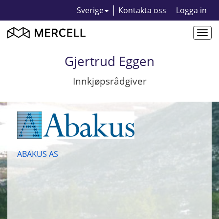
Sverige
Kontakta oss
Logga in
Togg
navi
Gjertrud Eggen
Innkjøpsrådgiver
ABAKUS AS