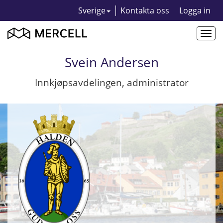
Sverige
Kontakta oss
Logga in
Togg
navi
Svein Andersen
Innkjøpsavdelingen, administrator