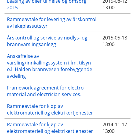
Leasing av biler til helse og omsorg
2015-08-12
2015
13:00
Rammeavtale for levering av årskontroll
av lekeplassutstyr
Årskontroll og service av nødlys- og
2015-05-18
brannvarslingsanlegg
13:00
Anskaffelse av
varsling/innkallingssystem i.fm. tilsyn
o.l. Halden brannvesen forebyggende
avdeling
Framework agreement for electro
material and electrician services.
Rammeavtale for kjøp av
elektromateriell og elektrikertjenester
Rammeavtale for kjøp av
2014-11-17
elektromateriell og elektrikertjenester
13:00