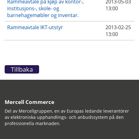
Rammeavtale på kjøp av kontor-,
2013-05-03
institusjons-, skole- og
13:00
barnehagemøbler og inventar.
Rammeavtale IKT-utstyr
2013-02-25
13:00
Tillbaka
Mercell Commerce
Del av Mercellgruppen, en av Europas ledande leverantörer
av elektroniska upphandlings- och anbudssystem på den
professionella marknaden.