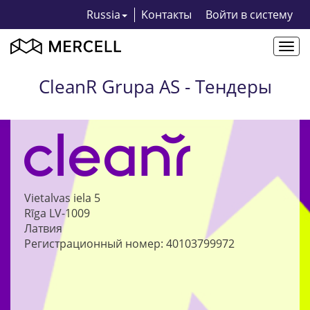
Russia
Kонтакты
Bойти в систему
Togg
navi
CleanR Grupa AS - Тендеры
Vietalvas iela 5
Rīga
LV-1009
Латвия
Регистрационный номер: 40103799972