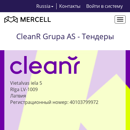
Russia
Kонтакты
Bойти в систему
Togg
navi
CleanR Grupa AS - Тендеры
Vietalvas iela 5
Rīga
LV-1009
Латвия
Регистрационный номер: 40103799972