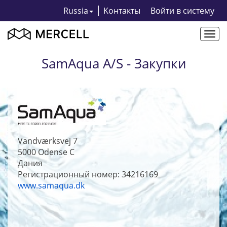
Russia
Kонтакты
Bойти в систему
Togg
navi
SamAqua A/S - Закупки
Vandværksvej 7
5000
Odense C
Дания
Регистрационный номер: 34216169
www.samaqua.dk