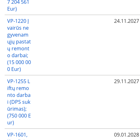
7 204 561
Eur)
VP-1220 Į
24.11.2027
vairūs ne
gyvenam
ųjų pastat
ų remont
o darbai;
(15 000 00
0 Eur)
VP-1255 L
29.11.2027
iftų remo
nto darba
i (DPS suk
ūrimas);
(750 000 E
ur)
VP-1601,
09.01.2028