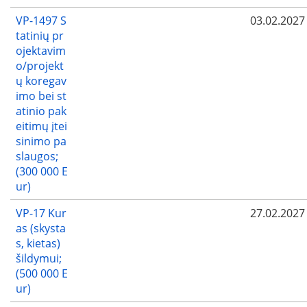
VP-1497 S
03.02.2027
tatinių pr
ojektavim
o/projekt
ų koregav
imo bei st
atinio pak
eitimų įtei
sinimo pa
slaugos;
(300 000 E
ur)
VP-17 Kur
27.02.2027
as (skysta
s, kietas)
šildymui;
(500 000 E
ur)