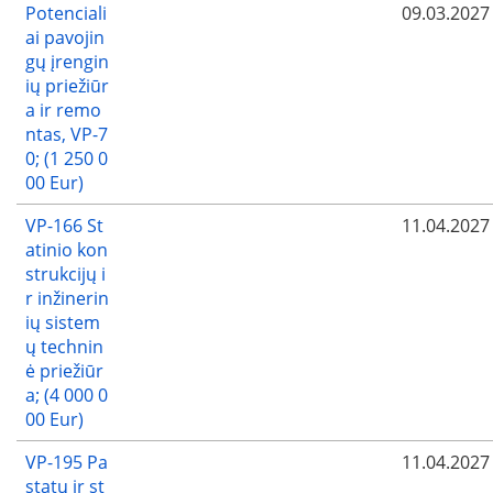
Potenciali
09.03.2027
ai pavojin
gų įrengin
ių priežiūr
a ir remo
ntas, VP-7
0; (1 250 0
00 Eur)
VP-166 St
11.04.2027
atinio kon
strukcijų i
r inžinerin
ių sistem
ų technin
ė priežiūr
a; (4 000 0
00 Eur)
VP-195 Pa
11.04.2027
statų ir st