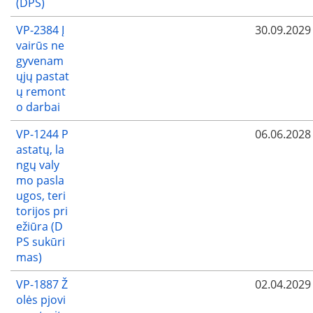
(DPS)
VP-2384 Į
30.09.2029
vairūs ne
gyvenam
ųjų pastat
ų remont
o darbai
VP-1244 P
06.06.2028
astatų, la
ngų valy
mo pasla
ugos, teri
torijos pri
ežiūra (D
PS sukūri
mas)
VP-1887 Ž
02.04.2029
olės pjovi