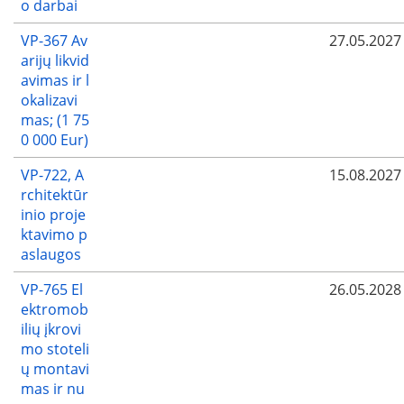
o darbai
VP-367 Av
27.05.2027
arijų likvid
avimas ir l
okalizavi
mas; (1 75
0 000 Eur)
VP-722, A
15.08.2027
rchitektūr
inio proje
ktavimo p
aslaugos
VP-765 El
26.05.2028
ektromob
ilių įkrovi
mo stoteli
ų montavi
mas ir nu