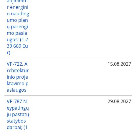
aujinimo i
r energini
o nauding
umo plan
ų parengi
mo pasla
ugos; (1 2
39 669 Eu
r)
VP-722, A
15.08.2027
rchitektūr
inio proje
ktavimo p
aslaugos
VP-787 N
29.08.2027
eypatingų
jų pastatų
statybos
darbai; (1