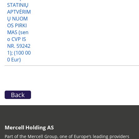
STATINIŲ
APTVĖRIM
Ų NUOM
OS PIRKI
MAS (sen
o CVP IS
NR. 59242
1); (100 00
0 Eur)
Back
Mercell Holding AS
Part of the Mercell Group, one of Europe’s leading providers