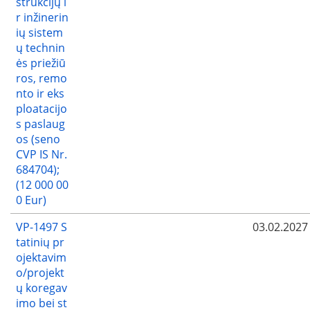
strukcijų i
r inžinerin
ių sistem
ų technin
ės priežiū
ros, remo
nto ir eks
ploatacijo
s paslaug
os (seno
CVP IS Nr.
684704);
(12 000 00
0 Eur)
VP-1497 S
03.02.2027
tatinių pr
ojektavim
o/projekt
ų koregav
imo bei st