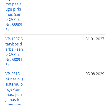
mo pasla
ugų pirki
mas (sen
o CVP IS
Nr. 55509
6)
VP-1507 S
31.01.2027
tatybos d
arbai (sen
o CVP IS
Nr. 58091
5)
VP-2315 I
05.08.2029
nžinerinių
sistemų p
rojektavi
mas, įren
gimas ir r
emontas