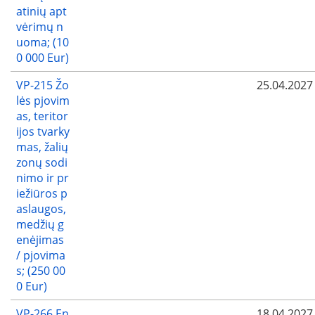
atinių apt
vėrimų n
uoma; (10
0 000 Eur)
VP-215 Žo
25.04.2027
lės pjovim
as, teritor
ijos tvarky
mas, žalių
zonų sodi
nimo ir pr
iežiūros p
aslaugos,
medžių g
enėjimas
/ pjovima
s; (250 00
0 Eur)
VP-266 En
18.04.2027