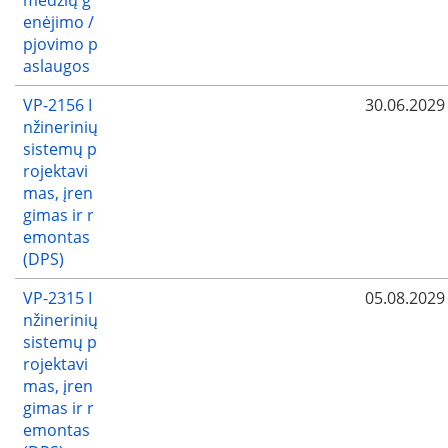
enėjimo /
pjovimo p
aslaugos
VP-2156 I
30.06.2029
nžinerinių
sistemų p
rojektavi
mas, įren
gimas ir r
emontas
(DPS)
VP-2315 I
05.08.2029
nžinerinių
sistemų p
rojektavi
mas, įren
gimas ir r
emontas