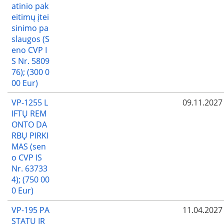
atinio pak
eitimų įtei
sinimo pa
slaugos (S
eno CVP I
S Nr. 5809
76); (300 0
00 Eur)
VP-1255 L
09.11.2027
IFTŲ REM
ONTO DA
RBŲ PIRKI
MAS (sen
o CVP IS
Nr. 63733
4); (750 00
0 Eur)
VP-195 PA
11.04.2027
STATŲ IR