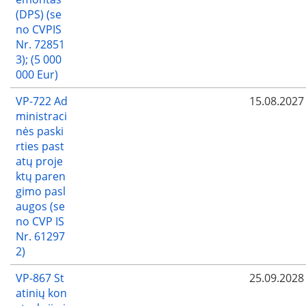
(DPS) (se
no CVPIS
Nr. 72851
3); (5 000
000 Eur)
VP-722 Ad
15.08.2027
ministraci
nės paski
rties past
atų proje
ktų paren
gimo pasl
augos (se
no CVP IS
Nr. 61297
2)
VP-867 St
25.09.2028
atinių kon