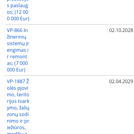
s paslaug
os; (12 00
0 000 Eur)
VP-866 In
02.10.2028
žinerinių
sistemų įr
engimas i
r remont
as; (7 000
000 Eur)
VP-1887 Ž
02.04.2029
olės pjovi
mo, terito
rijos tvark
ymo, žalių
zonų sodi
nimo ir pr
iežiūros,
medžių g