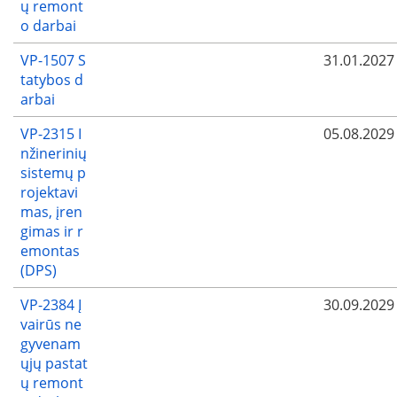
ų remont
o darbai
VP-1507 S
31.01.2027
tatybos d
arbai
VP-2315 I
05.08.2029
nžinerinių
sistemų p
rojektavi
mas, įren
gimas ir r
emontas
(DPS)
VP-2384 Į
30.09.2029
vairūs ne
gyvenam
ųjų pastat
ų remont