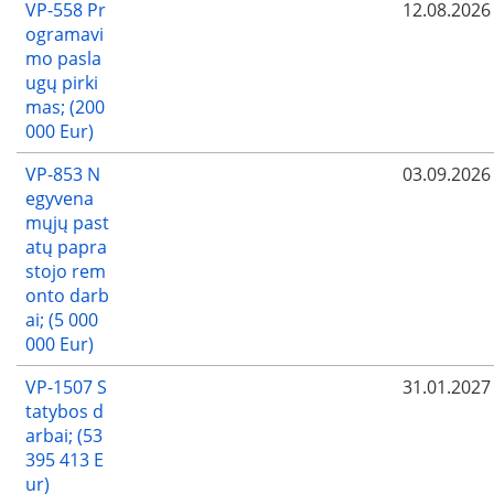
VP-558 Pr
12.08.2026
ogramavi
mo pasla
ugų pirki
mas; (200
000 Eur)
VP-853 N
03.09.2026
egyvena
mųjų past
atų papra
stojo rem
onto darb
ai; (5 000
000 Eur)
VP-1507 S
31.01.2027
tatybos d
arbai; (53
395 413 E
ur)