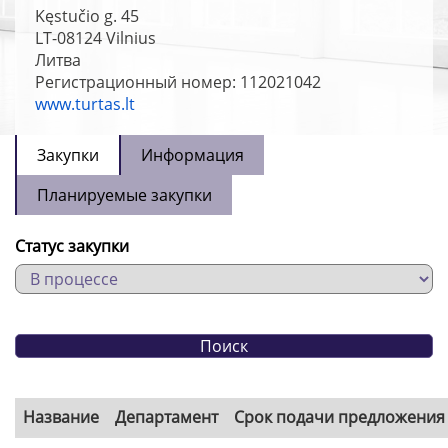
Kęstučio g. 45
LT-08124
Vilnius
Литва
Регистрационный номер: 112021042
www.turtas.lt
Закупки
Информация
Планируемые закупки
Статус закупки
Название
Департамент
Срок подачи предложения