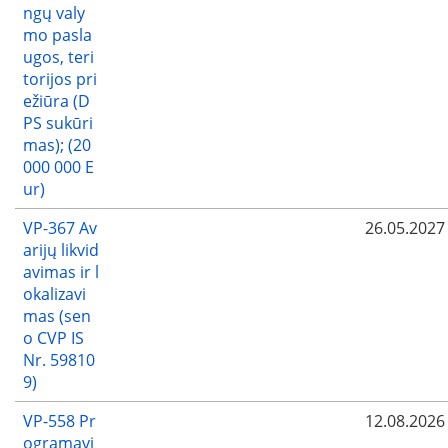
ngų valy
mo pasla
ugos, teri
torijos pri
ežiūra (D
PS sukūri
mas); (20
000 000 E
ur)
VP-367 Av
26.05.2027
arijų likvid
avimas ir l
okalizavi
mas (sen
o CVP IS
Nr. 59810
9)
VP-558 Pr
12.08.2026
ogramavi