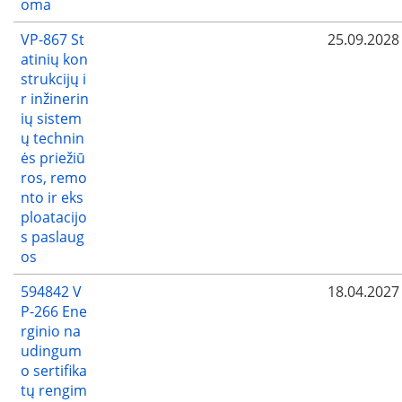
oma
VP-867 St
25.09.2028
atinių kon
strukcijų i
r inžinerin
ių sistem
ų technin
ės priežiū
ros, remo
nto ir eks
ploatacijo
s paslaug
os
594842 V
18.04.2027
P-266 Ene
rginio na
udingum
o sertifika
tų rengim