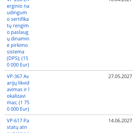
erginio na
udingum
o sertifika
tų rengim
o paslaug
ų dinamin
ė pirkimo
sistema
(DPS); (15
0 000 Eur)
VP-367 Av
27.05.2027
arijų likvid
avimas ir l
okalizavi
mas; (1 75
0 000 Eur)
VP-617 Pa
14.06.2027
statų atn