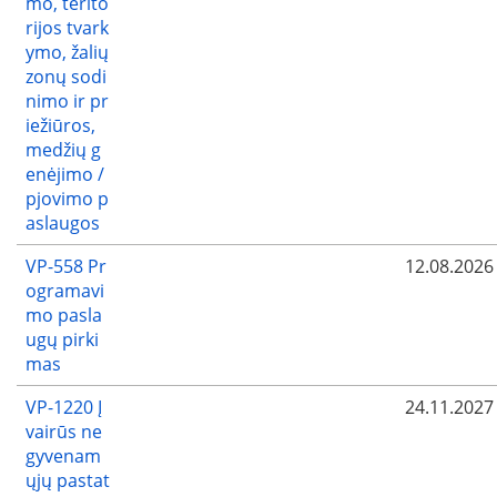
mo, terito
rijos tvark
ymo, žalių
zonų sodi
nimo ir pr
iežiūros,
medžių g
enėjimo /
pjovimo p
aslaugos
VP-558 Pr
12.08.2026
ogramavi
mo pasla
ugų pirki
mas
VP-1220 Į
24.11.2027
vairūs ne
gyvenam
ųjų pastat