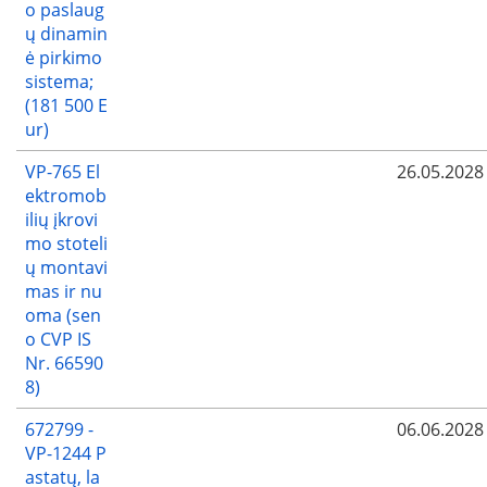
o paslaug
ų dinamin
ė pirkimo
sistema;
(181 500 E
ur)
VP-765 El
26.05.2028
ektromob
ilių įkrovi
mo stoteli
ų montavi
mas ir nu
oma (sen
o CVP IS
Nr. 66590
8)
672799 -
06.06.2028
VP-1244 P
astatų, la