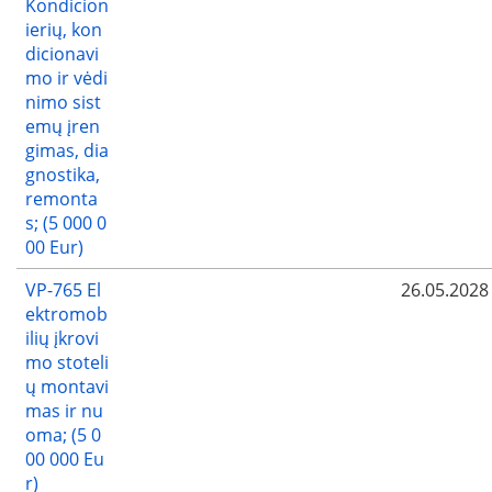
Kondicion
ierių, kon
dicionavi
mo ir vėdi
nimo sist
emų įren
gimas, dia
gnostika,
remonta
s; (5 000 0
00 Eur)
VP-765 El
26.05.2028
ektromob
ilių įkrovi
mo stoteli
ų montavi
mas ir nu
oma; (5 0
00 000 Eu
r)