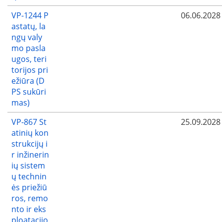
VP-1244 P
06.06.2028
astatų, la
ngų valy
mo pasla
ugos, teri
torijos pri
ežiūra (D
PS sukūri
mas)
VP-867 St
25.09.2028
atinių kon
strukcijų i
r inžinerin
ių sistem
ų technin
ės priežiū
ros, remo
nto ir eks
ploatacijo