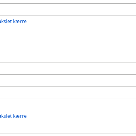
akslet kærre
akslet kærre