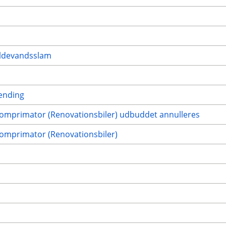
ildevandsslam
rænding
 komprimator (Renovationsbiler) udbuddet annulleres
komprimator (Renovationsbiler)