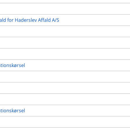
ald for Haderslev Affald A/S
ationskørsel
ationskørsel