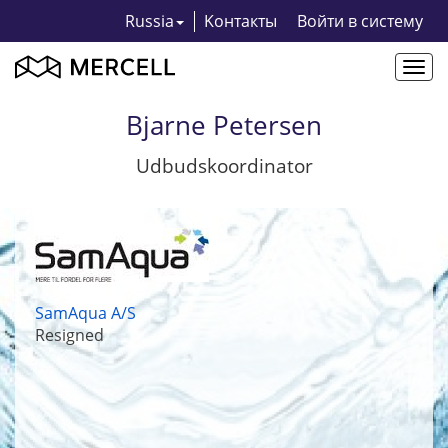
Russia
Kонтакты
Bойти в систему
Togg
navi
Bjarne Petersen
Udbudskoordinator
SamAqua A/S
Resigned