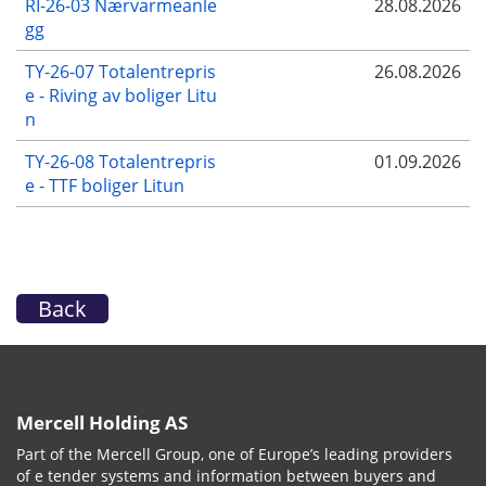
RI-26-03 Nærvarmeanle
28.08.2026
gg
TY-26-07 Totalentrepris
26.08.2026
e - Riving av boliger Litu
n
TY-26-08 Totalentrepris
01.09.2026
e - TTF boliger Litun
Back
Mercell Holding AS
Part of the Mercell Group, one of Europe’s leading providers
of e tender systems and information between buyers and