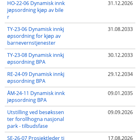
HO-22-06 Dynamisk innk
31.12.2026
jøpsordning kjøp av bile
r
TY-23-06 Dynamisk innkj
31.08.2033
øpsordning for kjøp av
barnevernstjenester
TY-23-08 Dynamisk innkj
30.12.2033
øpsordning BPA
RE-24-09 Dynamisk innkj
29.12.2034
øpsordning BPA
ÅM-24-11 Dynamisk innk
09.01.2035
jøpsordning BPA
Utstilling ved besøkssen
09.09.2026
ter forollhogna nasjonal
park - tilbudsfase
SE-26-07 Prosjektleder ti
17.08.2026