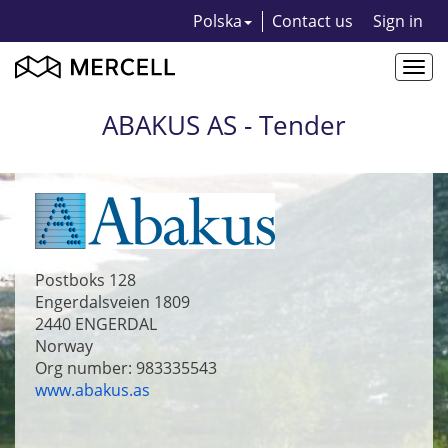
Polska
Contact us
Sign in
Togg
navi
ABAKUS AS - Tender
Postboks 128
Engerdalsveien 1809
2440
ENGERDAL
Norway
Org number: 983335543
www.abakus.as