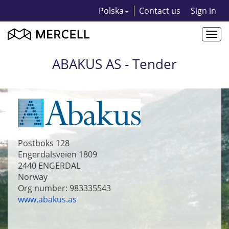
Polska
Contact us
Sign in
Togg
navi
ABAKUS AS - Tender
Postboks 128
Engerdalsveien 1809
2440
ENGERDAL
Norway
Org number: 983335543
www.abakus.as