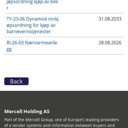
jøpsordning kjøp av bile
r
TY-23-06 Dynamisk innkj
31.08.2033
øpsordning for kjøp av
barnevernstjenester
RI-26-03 Nærvarmeanle
28.08.2026
gg
Back
Mercell Holding AS
Part of the Mercell Group, one of Europe’s leading providers
of e tender systems and information between buyers and