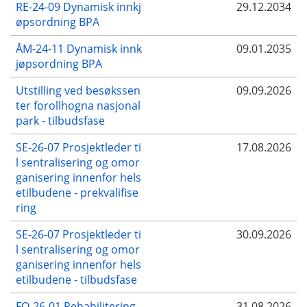
RE-24-09 Dynamisk innkj
29.12.2034
øpsordning BPA
ÅM-24-11 Dynamisk innk
09.01.2035
jøpsordning BPA
Utstilling ved besøkssen
09.09.2026
ter forollhogna nasjonal
park - tilbudsfase
SE-26-07 Prosjektleder ti
17.08.2026
l sentralisering og omor
ganisering innenfor hels
etilbudene - prekvalifise
ring
SE-26-07 Prosjektleder ti
30.09.2026
l sentralisering og omor
ganisering innenfor hels
etilbudene - tilbudsfase
FO-26-01 Rehabilitering
31.08.2026