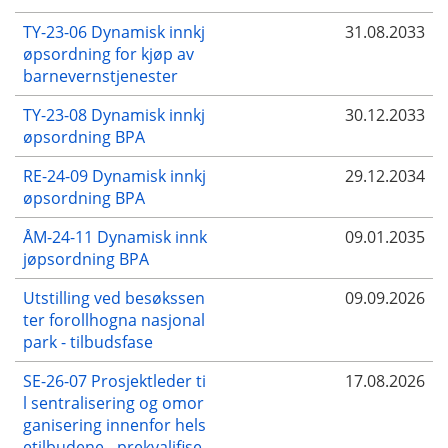
TY-23-06 Dynamisk innkj
31.08.2033
øpsordning for kjøp av
barnevernstjenester
TY-23-08 Dynamisk innkj
30.12.2033
øpsordning BPA
RE-24-09 Dynamisk innkj
29.12.2034
øpsordning BPA
ÅM-24-11 Dynamisk innk
09.01.2035
jøpsordning BPA
Utstilling ved besøkssen
09.09.2026
ter forollhogna nasjonal
park - tilbudsfase
SE-26-07 Prosjektleder ti
17.08.2026
l sentralisering og omor
ganisering innenfor hels
etilbudene - prekvalifise