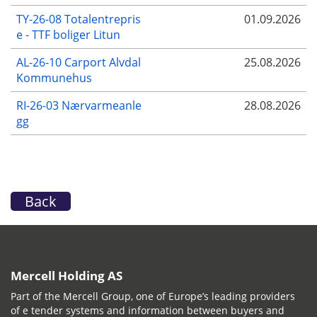
TY-26-08 Totalentrepris
01.09.2026
e - TTF boliger Litun
AL-26-10 Carport Alvdal
25.08.2026
Kommunehus
RI-26-03 Nærvarmeanle
28.08.2026
gg
Back
Mercell Holding AS
Part of the Mercell Group, one of Europe’s leading providers
of e tender systems and information between buyers and