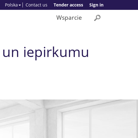
Polska
Contact us
Tender access
Sign in
Wsparcie
u un iepirkumu