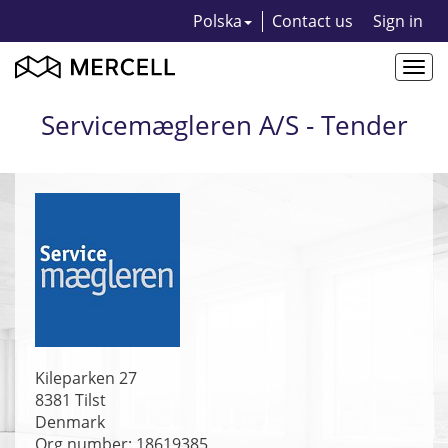
Polska
Contact us
Sign in
Togg
navi
Servicemægleren A/S - Tender
Kileparken 27
8381
Tilst
Denmark
Org number: 18619385