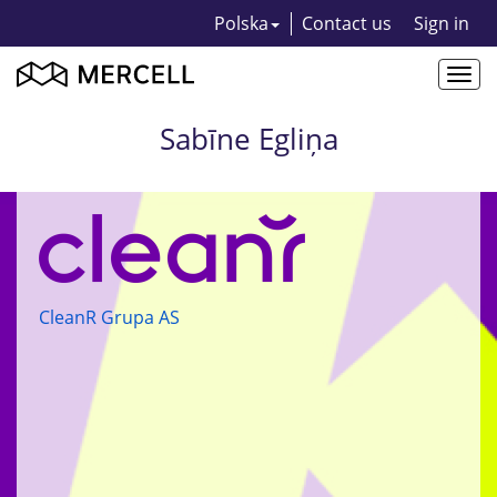
Polska
Contact us
Sign in
Togg
navi
Sabīne Egliņa
CleanR Grupa AS