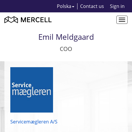
Polska
Contact us
Sign in
Togg
navi
Emil Meldgaard
COO
Servicemægleren A/S