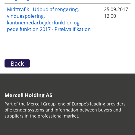
Midttrafik - Udbud af rengøring,
25.09.2017
vinduespolering,
12:00
kantinemedarbejderfunktion og
pedelfunktion 2017 - Prækvalifikation
Back
Mercell Holding AS
Part of the Mercell Group, one of Europe’s leading providers
of e tender systems and information between buyers and
suppliers in the professional market.