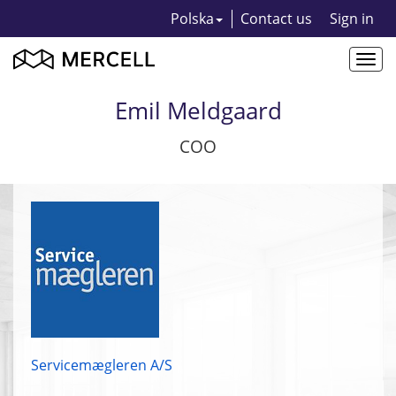
Polska
Contact us
Sign in
Togg
navi
Emil Meldgaard
COO
Servicemægleren A/S