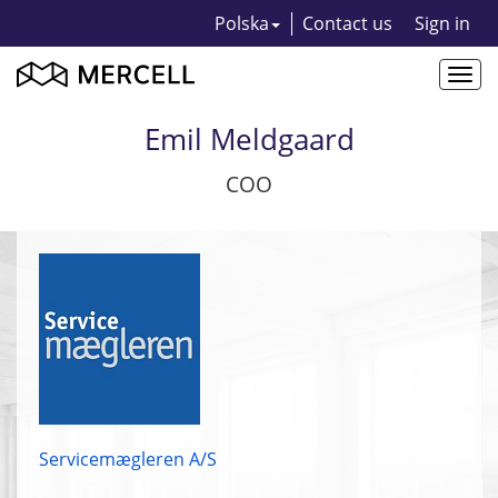
Polska
Contact us
Sign in
Togg
navi
Emil Meldgaard
COO
Servicemægleren A/S