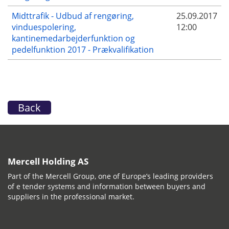
Midttrafik - Udbud af rengøring,
25.09.2017
vinduespolering,
12:00
kantinemedarbejderfunktion og
pedelfunktion 2017 - Prækvalifikation
Back
Mercell Holding AS
Part of the Mercell Group, one of Europe’s leading providers
of e tender systems and information between buyers and
suppliers in the professional market.