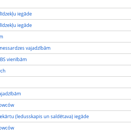
īdzekļu iegāde
īdzekļu iegāde
ām
messardzes vajadzībām
NBS vienībām
ych
ajadzībām
głowców
ekārtu (ledusskapis un saldētava) iegāde
głowców