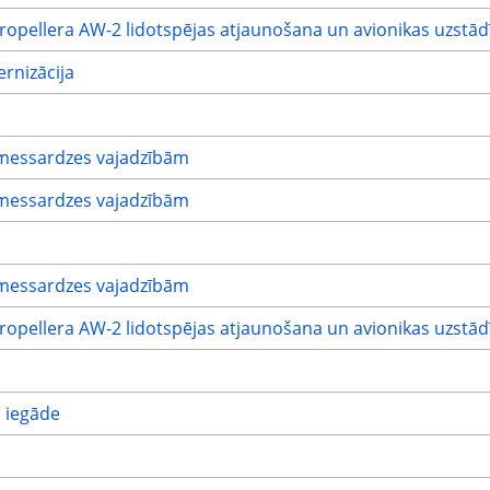
propellera AW-2 lidotspējas atjaunošana un avionikas uzstā
rnizācija
messardzes vajadzībām
messardzes vajadzībām
messardzes vajadzībām
propellera AW-2 lidotspējas atjaunošana un avionikas uzstā
s iegāde