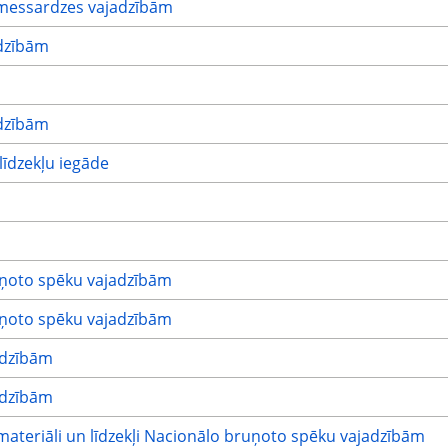
messardzes vajadzībām
dzībām
dzībām
īdzekļu iegāde
uņoto spēku vajadzībām
uņoto spēku vajadzībām
adzībām
adzībām
materiāli un līdzekļi Nacionālo bruņoto spēku vajadzībām