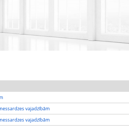
ām
messardzes vajadzībām
messardzes vajadzībām