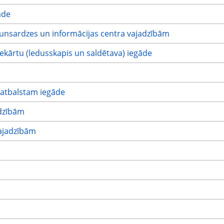
āde
unsardzes un informācijas centra vajadzībām
ekārtu (ledusskapis un saldētava) iegāde
 atbalstam iegāde
dzībām
ajadzībām