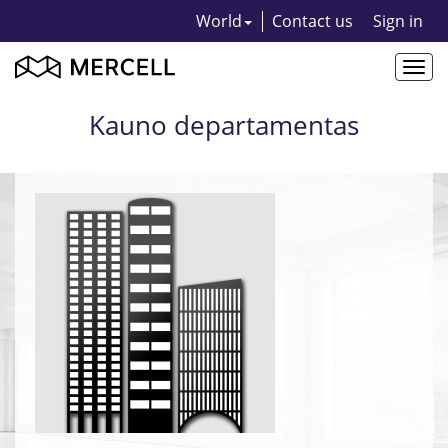
World
Contact us
Sign in
Togg
navi
Kauno departamentas