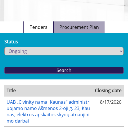
Tenders
Procurement Plan
Status
Title
Closing date
UAB „Civinity namai Kaunas“ administr
8/17/2026
uojamo namo Ašmenos 2-oji g. 23, Kau
nas, elektros apskaitos skydų atnaujini
mo darbai