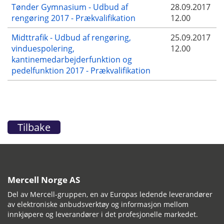
Tønder Gymnasium - Udbud af
28.09.2017
rengøring 2017 - Prækvalifikation
12.00
Midttrafik - Udbud af rengøring,
25.09.2017
vinduespolering,
12.00
kantinemedarbejderfunktion og
pedelfunktion 2017 - Prækvalifikation
Tilbake
Mercell Norge AS
Del av Mercell-gruppen, en av Europas ledende leverandører
av elektroniske anbudsverktøy og informasjon mellom
innkjøpere og leverandører i det profesjonelle markedet.