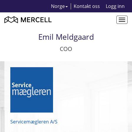
Norge
Kontakt oss
Logg inn
Togg
navi
Emil Meldgaard
COO
Servicemægleren A/S