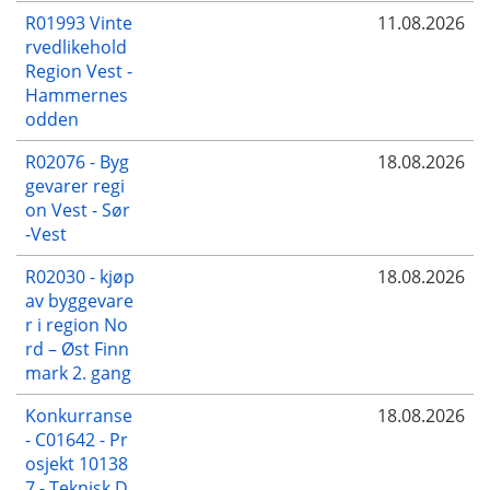
R01993 Vinte
11.08.2026
rvedlikehold
Region Vest -
Hammernes
odden
R02076 - Byg
18.08.2026
gevarer regi
on Vest - Sør
-Vest
R02030 - kjøp
18.08.2026
av byggevare
r i region No
rd – Øst Finn
mark 2. gang
Konkurranse
18.08.2026
- C01642 - Pr
osjekt 10138
7 - Teknisk D