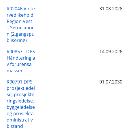
R02046 Vinte
31.08.2026
rvedlikehold
Region Vest
– Setnesmoe
n (2.gangspu
blisering)
R00857 - DPS
14.09.2026
Håndtering a
v forurensa
masser
R00791 DPS
01.07.2030
prosjektledel
se, prosjekte
ringsledelse,
byggeledelse
og prosjekta
dministrativ
bistand