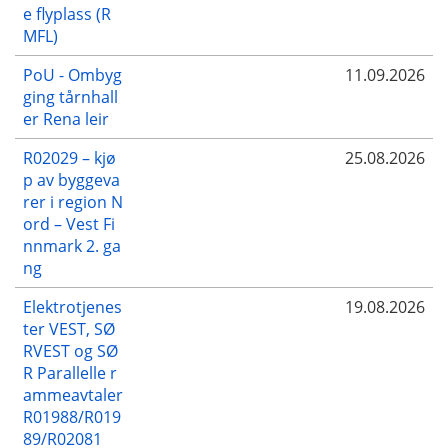
e flyplass (R
MFL)
PoU - Ombyg
11.09.2026
ging tårnhall
er Rena leir
R02029 – kjø
25.08.2026
p av byggeva
rer i region N
ord – Vest Fi
nnmark 2. ga
ng
Elektrotjenes
19.08.2026
ter VEST, SØ
RVEST og SØ
R Parallelle r
ammeavtaler
R01988/R019
89/R02081