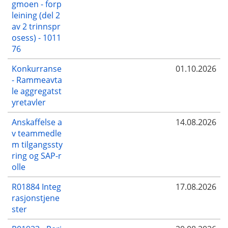
gmoen - forp
leining (del 2
av 2 trinnspr
osess) - 1011
76
Konkurranse
01.10.2026
- Rammeavta
le aggregatst
yretavler
Anskaffelse a
14.08.2026
v teammedle
m tilgangssty
ring og SAP-r
olle
R01884 Integ
17.08.2026
rasjonstjene
ster