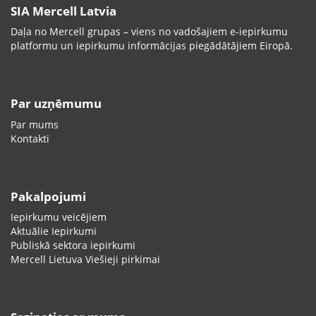
SIA Mercell Latvia
Daļa no Mercell grupas – viens no vadošajiem e-iepirkumu
platformu un iepirkumu informācijas piegādātājiem Eiropā.
Par uzņēmumu
Par mums
Kontakti
Pakalpojumi
Iepirkumu veicējiem
Aktuālie Iepirkumi
Publiskā sektora iepirkumi
Mercell Lietuva Viešieji pirkimai