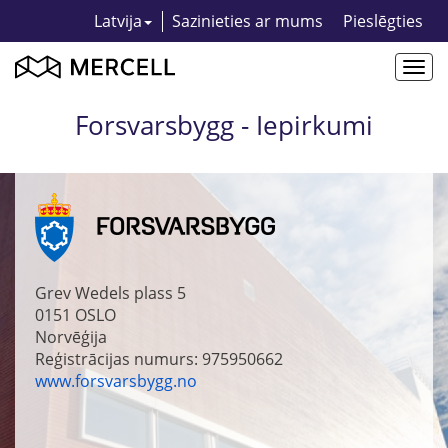
Latvija
Sazinieties ar mums
Pieslēgties
Togg
navi
Forsvarsbygg - Iepirkumi
Grev Wedels plass 5
0151
OSLO
Norvēģija
Reģistrācijas numurs: 975950662
www.forsvarsbygg.no