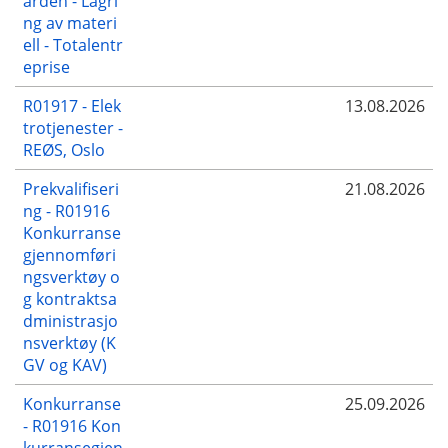
ården - Lagri
ng av materi
ell - Totalentr
eprise
R01917 - Elek
13.08.2026
trotjenester -
REØS, Oslo
Prekvalifiseri
21.08.2026
ng - R01916
Konkurranse
gjennomføri
ngsverktøy o
g kontraktsa
dministrasjo
nsverktøy (K
GV og KAV)
Konkurranse
25.09.2026
- R01916 Kon
kurransegjen