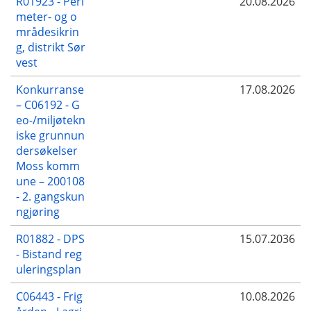
R01923 - Peri
20.08.2026
meter- og o
mrådesikrin
g, distrikt Sør
vest
Konkurranse
17.08.2026
– C06192 - G
eo-/miljøtekn
iske grunnun
dersøkelser
Moss komm
une – 200108
- 2. gangskun
ngjøring
R01882 - DPS
15.07.2036
- Bistand reg
uleringsplan
C06443 - Frig
10.08.2026