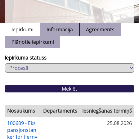
Iepirkumi
Informācija
Agreements
Plānotie iepirkumi
Iepirkuma statuss
Nosaukums
Departaments
Iesniegšanas termiņš
100609 - Eks
25.08.2026
pansjonstan
ker for fjernv