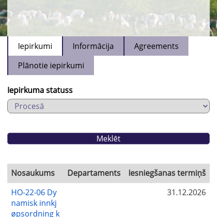
Iepirkumi
Informācija
Agreements
Plānotie iepirkumi
Iepirkuma statuss
Nosaukums
Departaments
Iesniegšanas termiņš
HO-22-06 Dy
31.12.2026
namisk innkj
øpsordning k