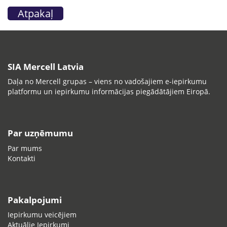
Atpakaļ
SIA Mercell Latvia
Daļa no Mercell grupas – viens no vadošajiem e-iepirkumu
platformu un iepirkumu informācijas piegādātājiem Eiropā.
Par uzņēmumu
Par mums
Kontakti
Pakalpojumi
Iepirkumu veicējiem
Aktuālie Iepirkumi