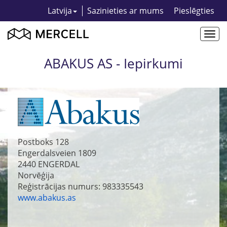
Latvija
Sazinieties ar mums
Pieslēgties
Togg
navi
ABAKUS AS - Iepirkumi
Postboks 128
Engerdalsveien 1809
2440
ENGERDAL
Norvēģija
Reģistrācijas numurs: 983335543
www.abakus.as