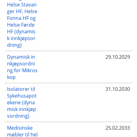
Helse Stavan
ger HF, Helse
Fonna HF og
Helse Førde
HF (dynamis
k innkjøpsor
dning)
Dynamisk in
29.10.2029
nkjøpsordni
ng for Mikros
kop
Isolatorer til
31.10.2030
Sykehusapot
ekene (dyna
misk innkjøp
sordning)
Medisinske
25.02.2033
møbler til hel