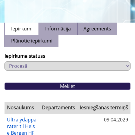
Iepirkumi
Informācija
Agreements
Plānotie iepirkumi
Iepirkuma statuss
Nosaukums
Departaments
Iesniegšanas termiņš
Ultralydappa
09.04.2029
rater til Hels
e Bergen HF,