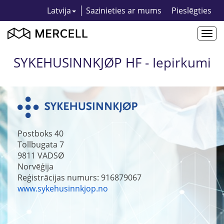
Latvija
Sazinieties ar mums
Pieslēgties
Togg
navi
SYKEHUSINNKJØP HF - Iepirkumi
Postboks 40
Tollbugata 7
9811
VADSØ
Norvēģija
Reģistrācijas numurs: 916879067
www.sykehusinnkjop.no