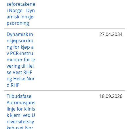
seforetakene
i Norge - Dyn
amisk innkjø
psordning
Dynamisk in
27.04.2034
nkjøpsordni
ng for kjøp a
v PCR-instru
menter for le
vering til Hel
se Vest RHF
og Helse Nor
d RHF
Tilbudsfase:
18.09.2026
Automasjons
linje for klinis
k kjemi ved U
niversitetssy
kehuset Nor