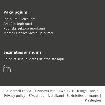
Pakalpojumi
Iepirkumu veicējiem
Aktuālie Iepirkumi
Publiskā sektora iepirkumi
Mercell Lietuva Viešieji pirkimai
Sazinaties ar mums
Spiediet šeit, lai dotos uz atbalsta lapu
SIA Mercell Latvia
|
Dzirnavu iela 37-43
,
LV-1010
Rīga
,
Latvija
Privacy policy
|
Sīkdatnes
|
Noteikumi
|
Sazinieties ar mums
|
Pieslēgties