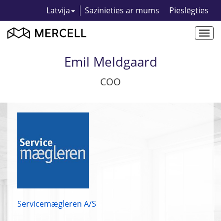
Latvija
Sazinieties ar mums
Pieslēgties
Togg
navi
Emil Meldgaard
COO
Servicemægleren A/S