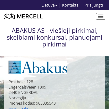
Lietuva
Kontaktai
Prisijungti
Togg
navi
ABAKUS AS - viešieji pirkimai,
skelbiami konkursai, planuojami
pirkimai
Postboks 128
Engerdalsveien 1809
2440
ENGERDAL
Norvegija
Įmonės kodas: 983335543
www.abakus.as