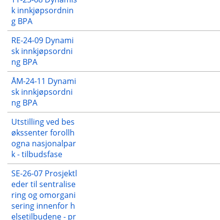
k innkjøpsordnin
g BPA
RE-24-09 Dynami
sk innkjøpsordni
ng BPA
ÅM-24-11 Dynami
sk innkjøpsordni
ng BPA
Utstilling ved bes
økssenter forollh
ogna nasjonalpar
k - tilbudsfase
SE-26-07 Prosjektl
eder til sentralise
ring og omorgani
sering innenfor h
elsetilbudene - pr