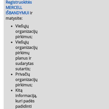
Registruokitės
MERCELL
IŠBANDYMUI
ir
matysite:
Viešųjų
organizacijų
pirkimus;
Viešųjų
organizacijų
pirkimų
planus ir
sudarytas
sutartis;
Privačių
organizacijų
pirkimus;
Kitą
informaciją,
kuri padės
padidinti