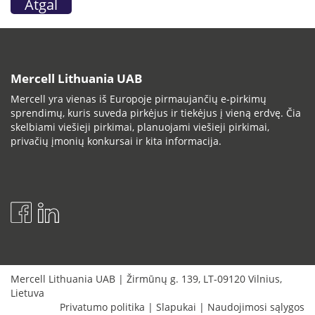
Atgal
Mercell Lithuania UAB
Mercell yra vienas iš Europoje pirmaujančių e-pirkimų
sprendimų, kuris suveda pirkėjus ir tiekėjus į vieną erdvę. Čia
skelbiami viešieji pirkimai, planuojami viešieji pirkimai,
privačių įmonių konkursai ir kita informacija.
Mercell Lithuania UAB
|
Žirmūnų g. 139
,
LT-09120
Vilnius
,
Lietuva
Privatumo politika
|
Slapukai
|
Naudojimosi sąlygos