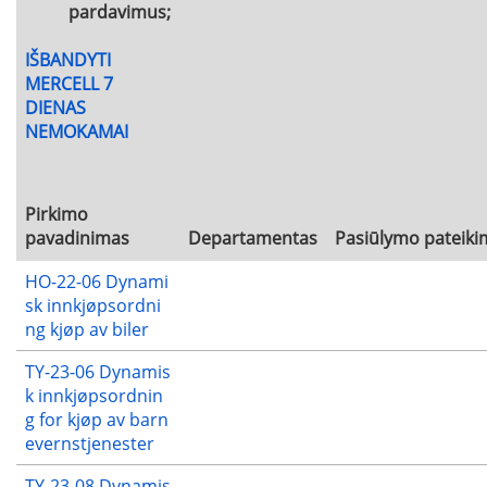
pardavimus;
IŠBANDYTI
MERCELL 7
DIENAS
NEMOKAMAI
Pirkimo
pavadinimas
Departamentas
Pasiūlymo pateiki
HO-22-06 Dynami
sk innkjøpsordni
ng kjøp av biler
TY-23-06 Dynamis
k innkjøpsordnin
g for kjøp av barn
evernstjenester
TY-23-08 Dynamis