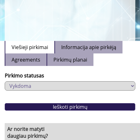
Viešieji pirkimai
Informacija apie pirkėją
Agreements
Pirkimų planai
Pirkimo statusas
Ar norite matyti
daugiau pirkimų?