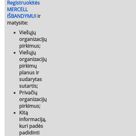
Registruokitės
MERCELL
IŠBANDYMUI
ir
matysite:
Viešųjų
organizacijų
pirkimus;
Viešųjų
organizacijų
pirkimų
planus ir
sudarytas
sutartis;
Privačių
organizacijų
pirkimus;
Kitą
informaciją,
kuri padės
padidinti