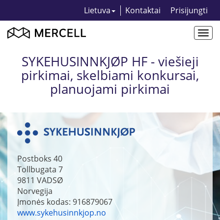
Lietuva
Kontaktai
Prisijungti
Togg
navi
SYKEHUSINNKJØP HF - viešieji
pirkimai, skelbiami konkursai,
planuojami pirkimai
Postboks 40
Tollbugata 7
9811
VADSØ
Norvegija
Įmonės kodas: 916879067
www.sykehusinnkjop.no