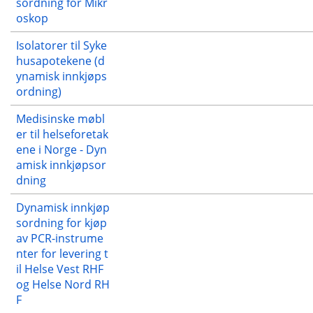
sordning for Mikr
oskop
Isolatorer til Syke
husapotekene (d
ynamisk innkjøps
ordning)
Medisinske møbl
er til helseforetak
ene i Norge - Dyn
amisk innkjøpsor
dning
Dynamisk innkjøp
sordning for kjøp
av PCR-instrume
nter for levering t
il Helse Vest RHF
og Helse Nord RH
F