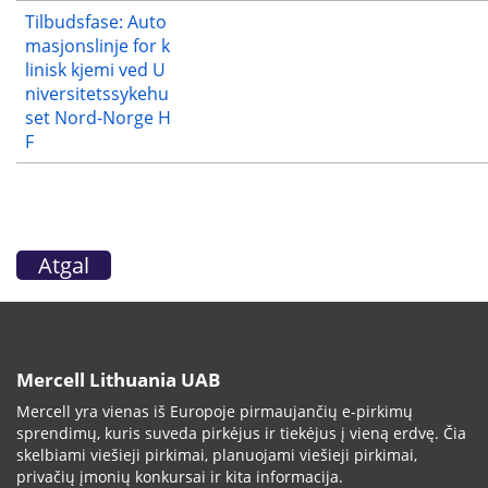
Tilbudsfase: Auto
masjonslinje for k
linisk kjemi ved U
niversitetssykehu
set Nord-Norge H
F
Atgal
Mercell Lithuania UAB
Mercell yra vienas iš Europoje pirmaujančių e-pirkimų
sprendimų, kuris suveda pirkėjus ir tiekėjus į vieną erdvę. Čia
skelbiami viešieji pirkimai, planuojami viešieji pirkimai,
privačių įmonių konkursai ir kita informacija.