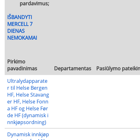
pardavimus;
IŠBANDYTI
MERCELL 7
DIENAS
NEMOKAMAI
Pirkimo
pavadinimas
Departamentas
Pasiūlymo pateiki
Ultralydapparate
r til Helse Bergen
HF, Helse Stavang
er HF, Helse Fonn
a HF og Helse Før
de HF (dynamisk i
nnkjøpsordning)
Dynamisk innkjøp