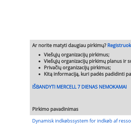
Ar norite matyti daugiau pirkimų?
Registruo
Viešųjų organizacijų pirkimus;
Viešųjų organizacijų pirkimų planus ir s
Privačių organizacijų pirkimus;
Kitą informaciją, kuri padės padidinti 
IŠBANDYTI MERCELL 7 DIENAS NEMOKAMAI
Pirkimo pavadinimas
Dynamisk indkøbssystem for indkøb af ressou