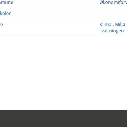
ommune
Økonomiforv
kolen
ve
Klima-, Miljø
rvaltningen