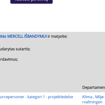
kitės MERCELL IŠBANDYMUI
ir matysite:
udarytas sutartis;
pardavimus;
Departamen
rcepersoner - kategori 1 - projektledelse
Klima-, Miljø
rvaltningen