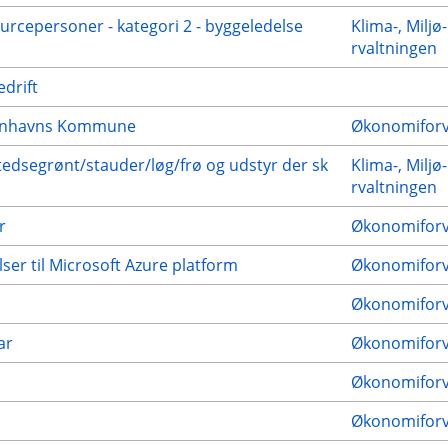
rcepersoner - kategori 2 - byggeledelse
Klima-, Miljø
rvaltningen
drift
øbenhavns Kommune
Økonomiforv
edsegrønt/stauder/løg/frø og udstyr der sk
Klima-, Miljø
rvaltningen
r
Økonomiforv
er til Microsoft Azure platform
Økonomiforv
Økonomiforv
ar
Økonomiforv
Økonomiforv
Økonomiforv