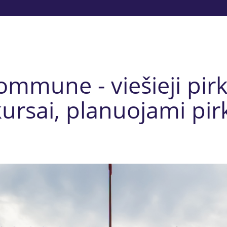
mune - viešieji pirk
ursai, planuojami pir