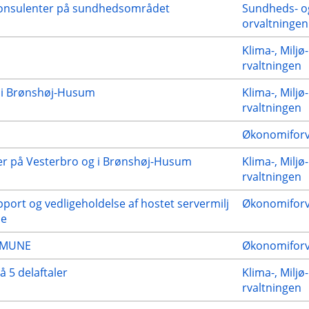
konsulenter på sundhedsområdet
Sundheds- o
orvaltningen
Klima-, Miljø
rvaltningen
g i Brønshøj-Husum
Klima-, Miljø
rvaltningen
Økonomiforv
dser på Vesterbro og i Brønshøj-Husum
Klima-, Miljø
rvaltningen
upport og vedligeholdelse af hostet servermilj
Økonomiforv
ne
MMUNE
Økonomiforv
å 5 delaftaler
Klima-, Miljø
rvaltningen