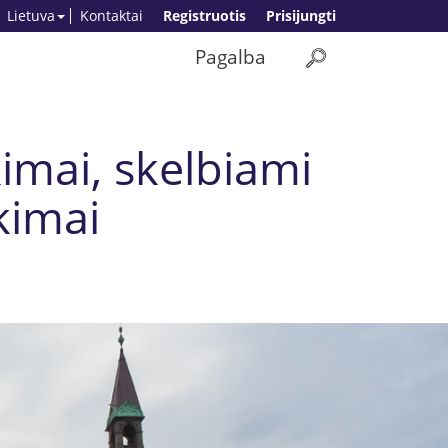
Lietuva
Kontaktai
Registruotis
Prisijungti
Pagalba
imai, skelbiami
kimai