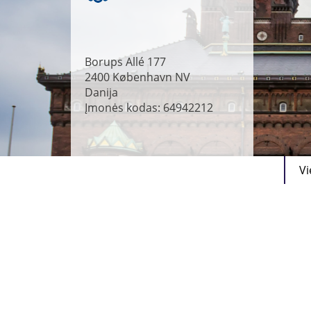
Borups Allé 177
2400
København NV
Danija
Įmonės kodas: 64942212
Vi