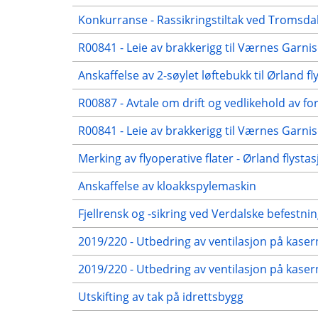
Konkurranse - Rassikringstiltak ved Tromsdal
R00841 - Leie av brakkerigg til Værnes Garni
Anskaffelse av 2-søylet løftebukk til Ørland fl
R00887 - Avtale om drift og vedlikehold av f
R00841 - Leie av brakkerigg til Værnes Garni
Merking av flyoperative flater - Ørland flysta
Anskaffelse av kloakkspylemaskin
Fjellrensk og -sikring ved Verdalske befestni
2019/220 - Utbedring av ventilasjon på kaser
2019/220 - Utbedring av ventilasjon på kase
Utskifting av tak på idrettsbygg