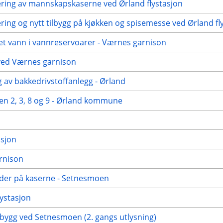
tering av mannskapskaserne ved Ørland flystasjon
ering og nytt tilbygg på kjøkken og spisemesse ved Ørland fl
et vann i vannreservoarer - Værnes garnison
 ved Værnes garnison
g av bakkedrivstoffanlegg - Ørland
len 2, 3, 8 og 9 - Ørland kommune
asjon
rnison
ider på kaserne - Setnesmoen
lystasjon
 bygg ved Setnesmoen (2. gangs utlysning)