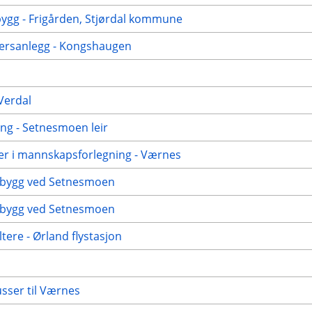
rbygg - Frigården, Stjørdal kommune
kersanlegg - Kongshaugen
Verdal
ing - Setnesmoen leir
ter i mannskapsforlegning - Værnes
t bygg ved Setnesmoen
t bygg ved Setnesmoen
tere - Ørland flystasjon
usser til Værnes