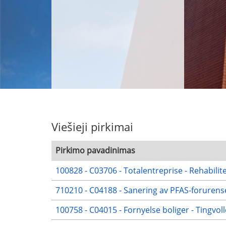
Viešieji pirkimai
Pirkimo pavadinimas
100828 - C03706 - Totalentreprise - Rehabilit
710210 - C04188 - Sanering av PFAS-forurens
100758 - C04015 - Fornyelse boliger - Tingvol