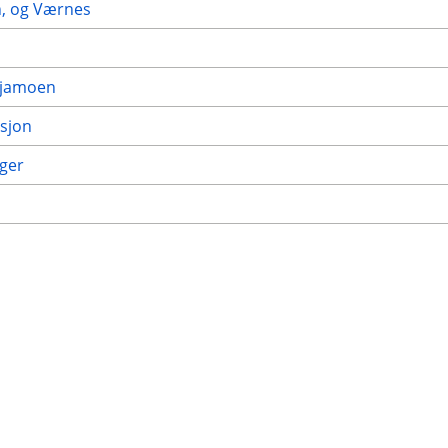
n, og Værnes
evjamoen
asjon
nger