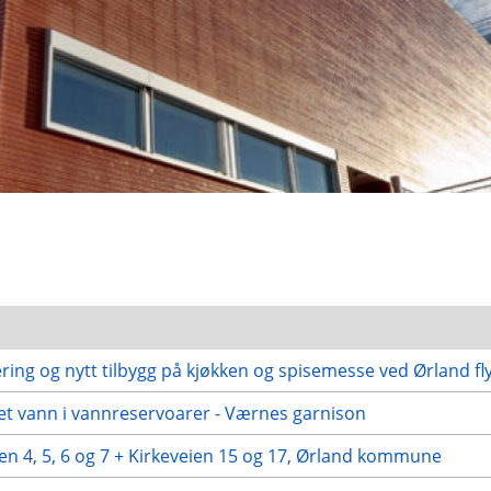
ering og nytt tilbygg på kjøkken og spisemesse ved Ørland fl
et vann i vannreservoarer - Værnes garnison
len 4, 5, 6 og 7 + Kirkeveien 15 og 17, Ørland kommune