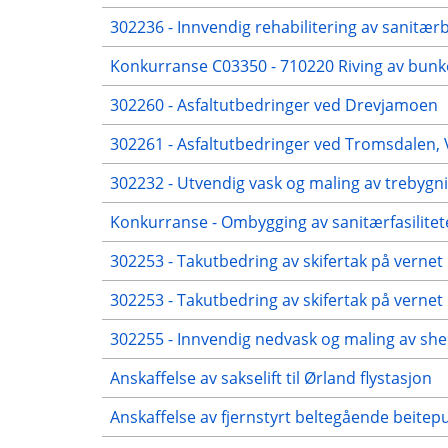
302236 - Innvendig rehabilitering av sanitæ
Konkurranse C03350 - 710220 Riving av bun
302260 - Asfaltutbedringer ved Drevjamoen
302261 - Asfaltutbedringer ved Tromsdalen, 
302232 - Utvendig vask og maling av trebygn
Konkurranse - Ombygging av sanitærfasilite
302253 - Takutbedring av skifertak på verne
302253 - Takutbedring av skifertak på verne
302255 - Innvendig nedvask og maling av shel
Anskaffelse av sakselift til Ørland flystasjon
Anskaffelse av fjernstyrt beltegående beitep