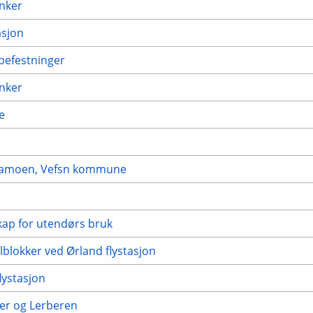
anker
asjon
 befestninger
anker
e
revjamoen, Vefsn kommune
kap for utendørs bruk
lblokker ved Ørland flystasjon
lystasjon
ger og Lerberen