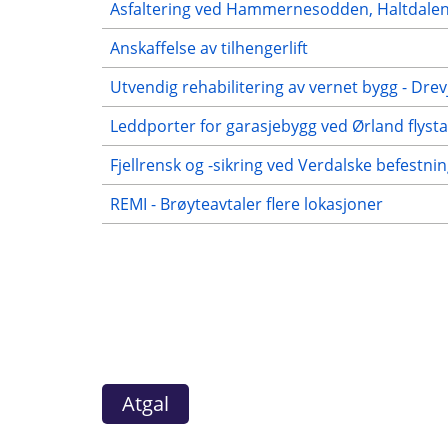
Asfaltering ved Hammernesodden, Haltdale
Anskaffelse av tilhengerlift
Utvendig rehabilitering av vernet bygg - Dr
Leddporter for garasjebygg ved Ørland flyst
Fjellrensk og -sikring ved Verdalske befestni
REMI - Brøyteavtaler flere lokasjoner
Atgal