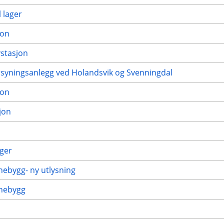
 lager
son
ystasjon
orsyningsanlegg ved Holandsvik og Svenningdal
son
sjon
nger
nebygg- ny utlysning
rnebygg