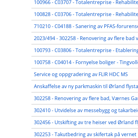
100966 - C03707 - Totalentreprise - Rehabili
100828 - C03706 - Totalentreprise - Rehabilit
710210 - C04188 - Sanering av PFAS-forurens
2023/494 - 302258 - Renovering av flere bad
100793 - C03806 - Totalentreprise - Etablerin
100758 - C04014 - Fornyelse boliger - Tingvol
Service og oppgradering av FLIR HDC MS
Anskaffelse av ny parkmaskin til Ørland flyst
302258 - Renovering av flere bad, Værnes Ga
302410 - Utvidelse av messebygg og takarbe
302456 - Utskifting av tre heiser ved Ørland f
302253 - Takutbedring av skifertak på vernet