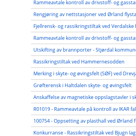
Rammeavtale kontroll av drivstoff- og gasst
Rengjøring av nettstasjoner ved Ørland flyst
Fjellrensk- og rassikringstiltak ved Verdalske
Rammeavtale kontroll av drivstoff- og gasst
Utskifting av brannporter - Stjørdal kommun
Rassikringstiltak ved Hammernesodden
Merking i skyte- og øvingsfelt (SØF) ved D
Grøfterensk i Haltdalen skyte- og øvingsfelt
Anskaffelse av magnetiske oppslagstavler i s
R01019 - Rammeavtale på kontroll av IKAR fal
100754 - Oppsetting av plasthall ved Ørland f
Konkurranse - Rassikringstiltak ved Bjugn la