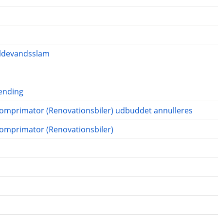
ildevandsslam
rænding
 komprimator (Renovationsbiler) udbuddet annulleres
komprimator (Renovationsbiler)