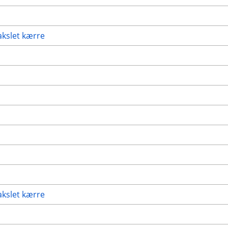
akslet kærre
akslet kærre