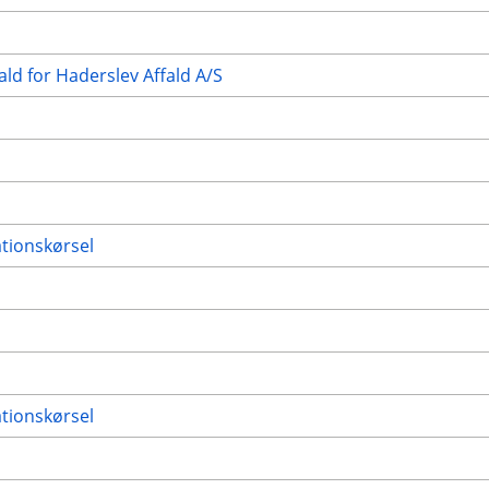
ald for Haderslev Affald A/S
ationskørsel
ationskørsel