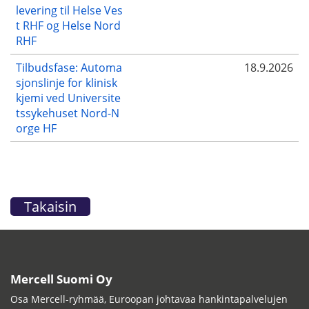
levering til Helse Ves
t RHF og Helse Nord
RHF
Tilbudsfase: Automa
18.9.2026
sjonslinje for klinisk
kjemi ved Universite
tssykehuset Nord-N
orge HF
Takaisin
Mercell Suomi Oy
Osa Mercell-ryhmää, Euroopan johtavaa hankintapalvelujen