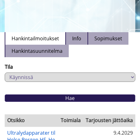
Hankintailmoitukset
Info
Sopimukset
Hankintasuunnitelma
Tila
Otsikko
Toimiala
Tarjousten jättöaika
Ultralydapparater til
9.4.2029
Helse Bergen HF, He