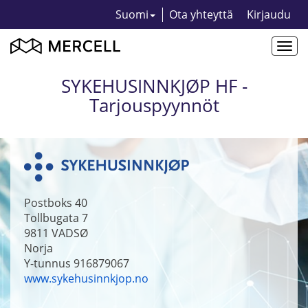
Suomi
Ota yhteyttä
Kirjaudu
Togg
navi
SYKEHUSINNKJØP HF -
Tarjouspyynnöt
Postboks 40
Tollbugata 7
9811
VADSØ
Norja
Y-tunnus 916879067
www.sykehusinnkjop.no