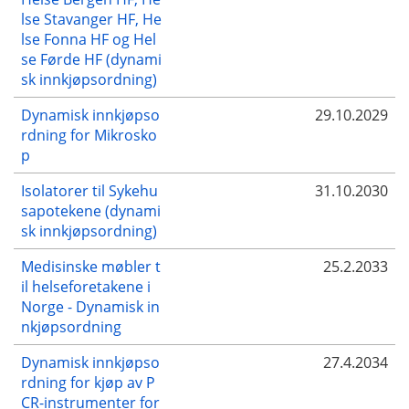
lse Stavanger HF, He
lse Fonna HF og Hel
se Førde HF (dynami
sk innkjøpsordning)
Dynamisk innkjøpso
29.10.2029
rdning for Mikrosko
p
Isolatorer til Sykehu
31.10.2030
sapotekene (dynami
sk innkjøpsordning)
Medisinske møbler t
25.2.2033
il helseforetakene i
Norge - Dynamisk in
nkjøpsordning
Dynamisk innkjøpso
27.4.2034
rdning for kjøp av P
CR-instrumenter for