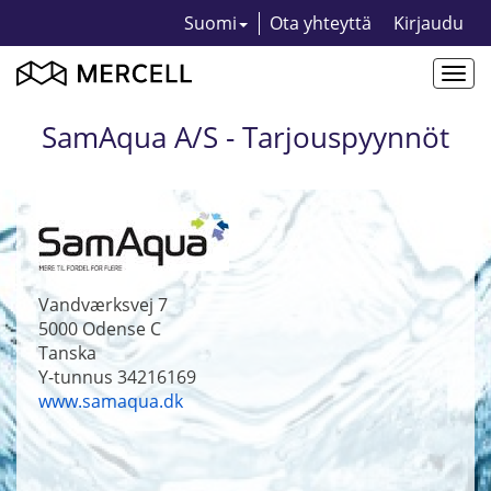
Suomi
Ota yhteyttä
Kirjaudu
Togg
navi
SamAqua A/S - Tarjouspyynnöt
Vandværksvej 7
5000
Odense C
Tanska
Y-tunnus 34216169
www.samaqua.dk