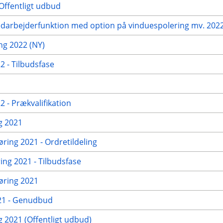
Offentligt udbud
edarbejderfunktion med option på vinduespolering mv. 2022 
g 2022 (NY)
 - Tilbudsfase
 - Prækvalifikation
g 2021
øring 2021 - Ordretildeling
ng 2021 - Tilbudsfase
gøring 2021
021 - Genudbud
2021 (Offentligt udbud)