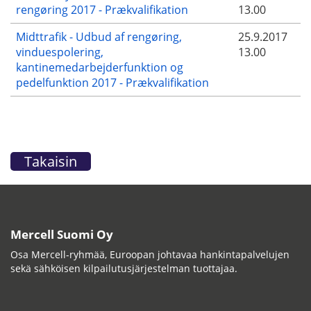
rengøring 2017 - Prækvalifikation
13.00
Midttrafik - Udbud af rengøring,
25.9.2017
vinduespolering,
13.00
kantinemedarbejderfunktion og
pedelfunktion 2017 - Prækvalifikation
Takaisin
Mercell Suomi Oy
Osa Mercell-ryhmää, Euroopan johtavaa hankintapalvelujen
sekä sähköisen kilpailutusjärjestelman tuottajaa.