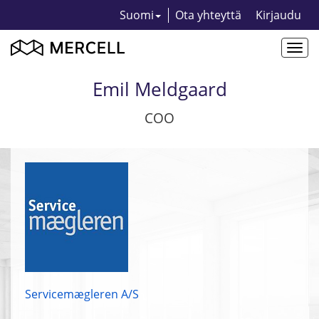
Suomi
Ota yhteyttä
Kirjaudu
Togg
navi
Emil Meldgaard
COO
Servicemægleren A/S